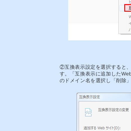
②互換表示設定を選択すると
す。「互換表示に追加したWe
のドメイン名を選択し「削除