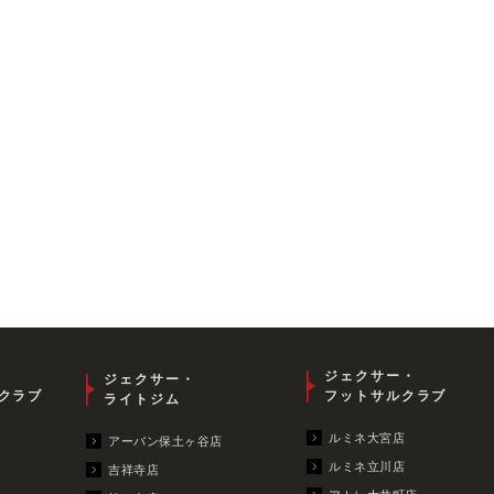
ジェクサー・
ジェクサー・
クラブ
フットサルクラブ
ライトジム
ルミネ大宮店
アーバン保土ヶ谷店
ルミネ立川店
吉祥寺店