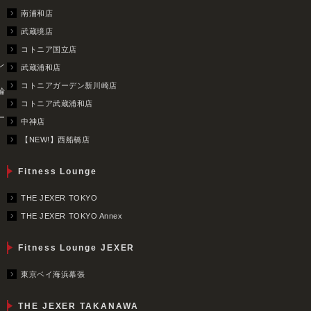
南浦和店
武蔵境店
コトニア国立店
レ
武蔵浦和店
コトニアガーデン新川崎店
輪
コトニア武蔵浦和店
ー
中神店
【NEW!】西船橋店
Fitness Lounge
THE JEXER TOKYO
THE JEXER TOKYO Annex
Fitness Lounge JEXER
東京ベイ海浜幕張
THE JEXER TAKANAWA