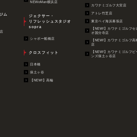
NEWoMan横浜店
カワナミゴルフ大宮店
アトレ竹芝店
ジム
ジェクサー・
リフレッシュスタジオ
東京ベイ海浜幕張店
sopra
【NEW!】カワナミゴルフセ
店
オ国分寺店
シャポー船橋店
【NEW!】カワナミゴルフ高
店
【NEW!】カワナミゴルフビ
クロスフィット
ンズ保土ヶ谷店
日本橋
保土ヶ谷
【NEW!】高輪