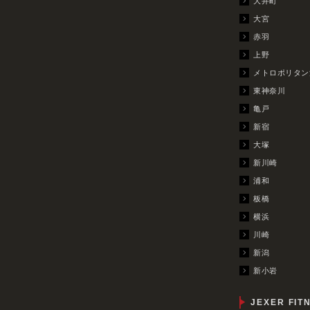
大井町
大宮
赤羽
上野
メトロポリタン
東神奈川
亀戸
新宿
大塚
新川崎
浦和
板橋
横浜
川崎
新潟
新小岩
JEXER FIT