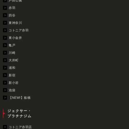
戸田公園
赤羽
四谷
東神奈川
コトニア赤羽
東小金井
亀戸
川崎
大井町
浦和
新宿
新小岩
池袋
【NEW!】板橋
ジェクサー・
プラチナジム
コトニア赤羽店