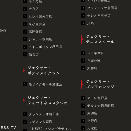
アトレ大井町店
等々力店
グランデュオ蒲田店
大宮店
セレオ八王子店
セレオ国分寺店
川崎
東小金井店
池袋
高円寺店
ジェクサー・
シャポー市川店
テニススクール
メトロポリタン秋田店
ルミネ大宮
仙台店
戸田公園
ジェクサー・
大井町
ボディメイクジム
ジェクサー・
モザイクモール港北店
ゴルフカレッジ
ジェクサー・
アトレ亀戸店
フィットネススタジオ
テルミナ錦糸町店
赤羽店
グランデュオ蒲田店
上野店
マチノマ大森店
NESS TV
大塚店
【NEW!】マシンピラティス