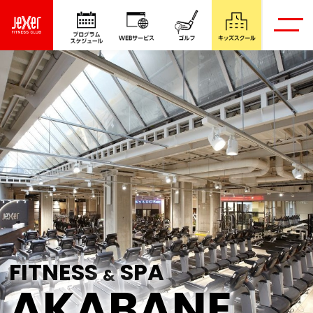
FITNESS
SPA
&
AKABANE