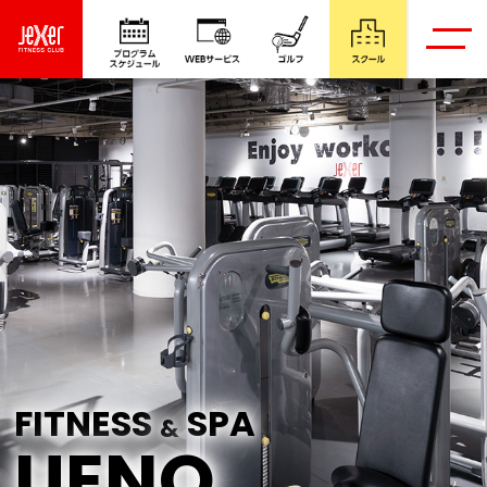
FITNESS
SPA
&
UENO