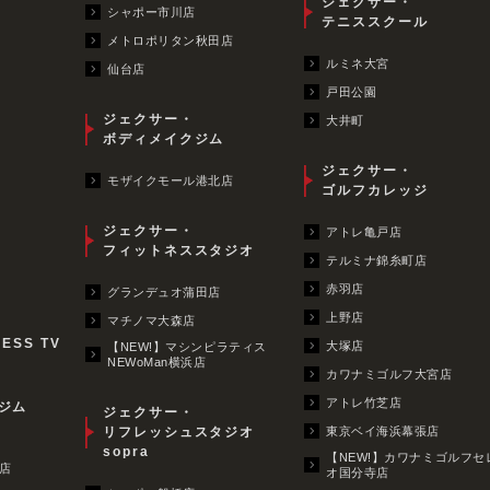
ジェクサー・
シャポー市川店
テニススクール
メトロポリタン秋田店
ルミネ大宮
仙台店
戸田公園
ジェクサー・
大井町
ボディメイクジム
ジェクサー・
モザイクモール港北店
ゴルフカレッジ
ジェクサー・
アトレ亀戸店
フィットネススタジオ
テルミナ錦糸町店
赤羽店
グランデュオ蒲田店
上野店
マチノマ大森店
NESS TV
大塚店
【NEW!】マシンピラティス
NEWoMan横浜店
カワナミゴルフ大宮店
アトレ竹芝店
ジム
ジェクサー・
リフレッシュスタジオ
東京ベイ海浜幕張店
sopra
【NEW!】カワナミゴルフセ
店
オ国分寺店