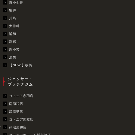
東小金井
亀戸
川崎
大井町
浦和
新宿
新小岩
池袋
【NEW!】板橋
ジェクサー・
プラチナジム
コトニア赤羽店
南浦和店
武蔵境店
コトニア国立店
レ
武蔵浦和店