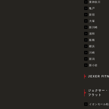
東神奈川
亀戸
新宿
大塚
新川崎
浦和
板橋
横浜
川崎
新潟
新小岩
JEXER FIT
ジェクサー・
フラット
イオンモール柏