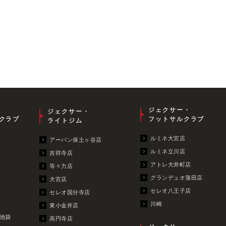
ジェクサー・
ジェクサー・
クラブ
フットサルクラブ
ライトジム
ルミネ大宮店
アーバン保土ヶ谷店
ルミネ立川店
吉祥寺店
アトレ大井町店
等々力店
グランデュオ蒲田店
大宮店
セレオ八王子店
セレオ国分寺店
川崎
東小金井店
池袋
高円寺店