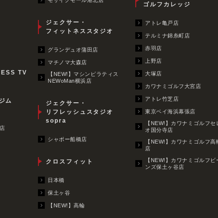
ゴルフカレッジ
ジェクサー・
アトレ亀戸店
フィットネススタジオ
テルミナ錦糸町店
赤羽店
グランデュオ蒲田店
上野店
マチノマ大森店
NESS TV
大塚店
【NEW!】マシンピラティス
NEWoMan横浜店
カワナミゴルフ大宮店
アトレ竹芝店
ジム
ジェクサー・
リフレッシュスタジオ
東京ベイ海浜幕張店
sopra
【NEW!】カワナミゴルフセ
店
オ国分寺店
シャポー船橋店
【NEW!】カワナミゴルフ高
店
【NEW!】カワナミゴルフビ
クロスフィット
ンズ保土ヶ谷店
日本橋
保土ヶ谷
【NEW!】高輪