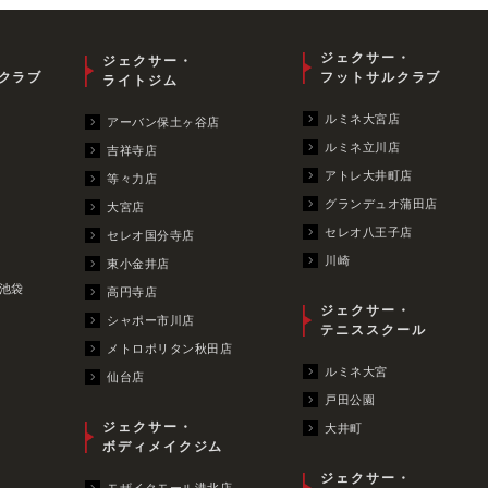
ジェクサー・
ジェクサー・
クラブ
フットサルクラブ
ライトジム
ルミネ大宮店
アーバン保土ヶ谷店
ルミネ立川店
吉祥寺店
アトレ大井町店
等々力店
グランデュオ蒲田店
大宮店
セレオ八王子店
セレオ国分寺店
川崎
東小金井店
池袋
高円寺店
ジェクサー・
シャポー市川店
テニススクール
メトロポリタン秋田店
ルミネ大宮
仙台店
戸田公園
ジェクサー・
大井町
ボディメイクジム
ジェクサー・
モザイクモール港北店