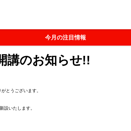
xer Football Academy
お知らせ一覧
中学生クラス新規開講のお知ら
今月の注目情報
講のお知らせ!!
だきありがとうございます。
を新設いたします。