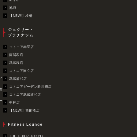
池袋
【NEW!】板橋
ジェクサー・
プラチナジム
コトニア赤羽店
南浦和店
武蔵境店
コトニア国立店
レ
武蔵浦和店
コトニアガーデン新川崎店
輪
コトニア武蔵浦和店
ー
中神店
【NEW!】西船橋店
Fitness Lounge
THE JEXER TOKYO