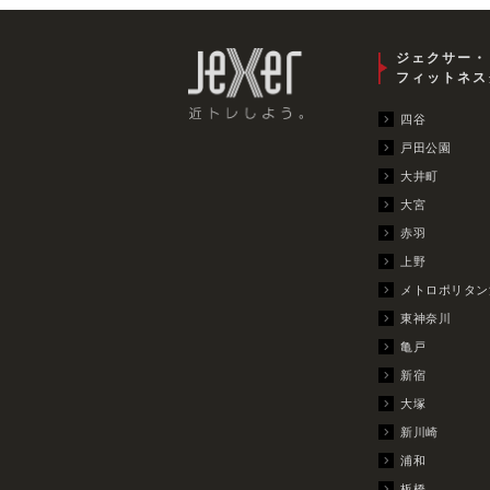
ジェクサー・
フィットネス
四谷
戸田公園
大井町
大宮
赤羽
上野
メトロポリタン
東神奈川
亀戸
新宿
大塚
新川崎
浦和
板橋