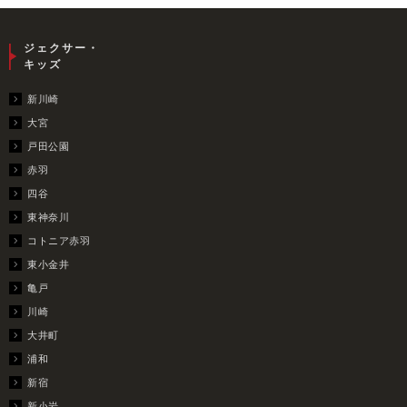
ジェクサー・
キッズ
新川崎
大宮
戸田公園
赤羽
四谷
東神奈川
コトニア赤羽
東小金井
亀戸
川崎
大井町
浦和
新宿
新小岩