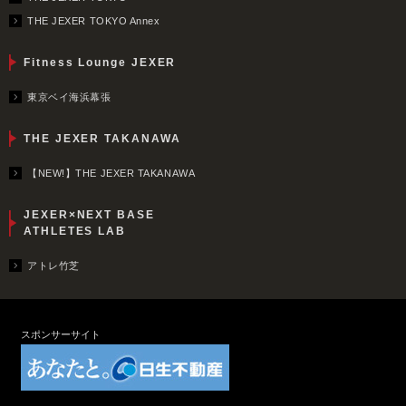
THE JEXER TOKYO Annex
Fitness Lounge JEXER
東京ベイ海浜幕張
THE JEXER TAKANAWA
【NEW!】THE JEXER TAKANAWA
JEXER×NEXT BASE
ATHLETES LAB
アトレ竹芝
スポンサーサイト