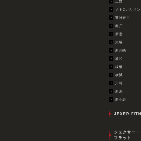
上野
メトロポリタン
東神奈川
亀戸
新宿
大塚
新川崎
浦和
板橋
横浜
川崎
新潟
新小岩
JEXER FIT
ジェクサー・
フラット