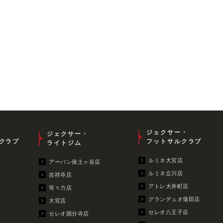
ジェクサー・
ジェクサー・
クラブ
フットサルクラブ
ライトジム
ルミネ大宮店
アーバン保土ヶ谷店
ルミネ立川店
吉祥寺店
アトレ大井町店
等々力店
グランデュオ蒲田店
大宮店
セレオ八王子店
セレオ国分寺店