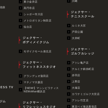
川崎
東小金井店
池袋
高円寺店
ジェクサー・
シャポー市川店
テニススクール
メトロポリタン秋田店
ルミネ大宮
仙台店
戸田公園
ジェクサー・
大井町
ボディメイクジム
ジェクサー・
モザイクモール港北店
ゴルフカレッジ
ジェクサー・
アトレ亀戸店
フィットネススタジオ
テルミナ錦糸町店
赤羽店
グランデュオ蒲田店
上野店
マチノマ大森店
NESS TV
大塚店
【NEW!】マシンピラティス
NEWoMan横浜店
カワナミゴルフ大宮店
アトレ竹芝店
ジム
ジェクサー・
リフレッシュスタジオ
東京ベイ海浜幕張店