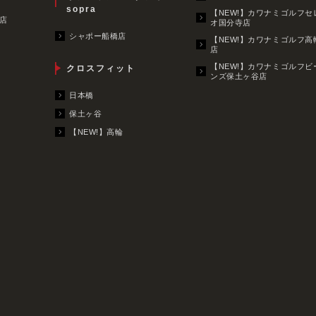
sopra
【NEW!】カワナミゴルフセ
店
オ国分寺店
シャポー船橋店
【NEW!】カワナミゴルフ高
店
【NEW!】カワナミゴルフビ
クロスフィット
ンズ保土ヶ谷店
日本橋
保土ヶ谷
【NEW!】高輪