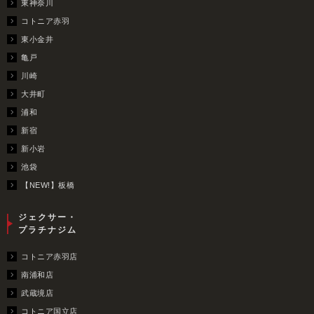
東神奈川
コトニア赤羽
東小金井
亀戸
川崎
大井町
浦和
新宿
新小岩
池袋
【NEW!】板橋
ジェクサー・
プラチナジム
コトニア赤羽店
南浦和店
武蔵境店
コトニア国立店