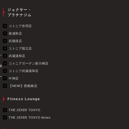
ジェクサー・
プラチナジム
コトニア赤羽店
南浦和店
武蔵境店
コトニア国立店
レ
武蔵浦和店
コトニアガーデン新川崎店
輪
コトニア武蔵浦和店
ー
中神店
【NEW!】西船橋店
Fitness Lounge
THE JEXER TOKYO
THE JEXER TOKYO Annex