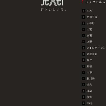
フィットネス
四谷
戸田公園
大井町
大宮
赤羽
上野
メトロポリタン
東神奈川
亀戸
新宿
大塚
新川崎
浦和
板橋
横浜
川崎