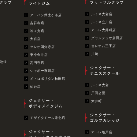
クラブ
フットサルクラブ
ライトジム
ルミネ大宮店
アーバン保土ヶ谷店
ルミネ立川店
吉祥寺店
アトレ大井町店
等々力店
グランデュオ蒲田店
大宮店
セレオ八王子店
セレオ国分寺店
川崎
東小金井店
池袋
高円寺店
ジェクサー・
シャポー市川店
テニススクール
メトロポリタン秋田店
ルミネ大宮
仙台店
戸田公園
ジェクサー・
大井町
ボディメイクジム
ジェクサー・
モザイクモール港北店
ゴルフカレッジ
ジェクサー・
アトレ亀戸店