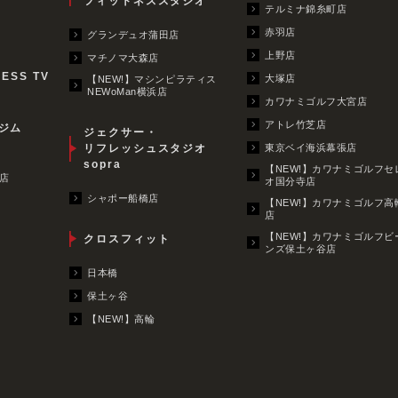
フィットネススタジオ
テルミナ錦糸町店
赤羽店
グランデュオ蒲田店
上野店
マチノマ大森店
NESS TV
大塚店
【NEW!】マシンピラティス
NEWoMan横浜店
カワナミゴルフ大宮店
アトレ竹芝店
ジム
ジェクサー・
リフレッシュスタジオ
東京ベイ海浜幕張店
sopra
【NEW!】カワナミゴルフセ
店
オ国分寺店
シャポー船橋店
【NEW!】カワナミゴルフ高
店
【NEW!】カワナミゴルフビ
クロスフィット
ンズ保土ヶ谷店
日本橋
保土ヶ谷
【NEW!】高輪