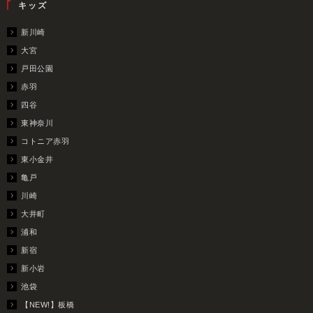
キッズ
新川崎
大宮
戸田公園
赤羽
四谷
東神奈川
コトニア赤羽
東小金井
亀戸
川崎
大井町
浦和
新宿
新小岩
池袋
【NEW!】板橋