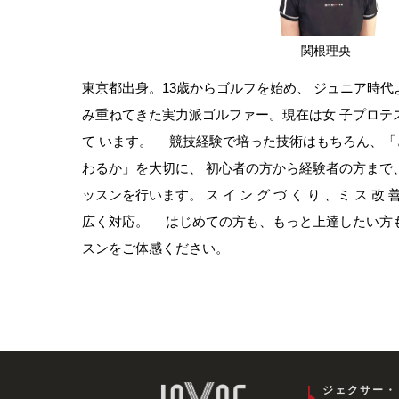
関根理央
東京都出身。13歳からゴルフを始め、 ジュニア時
み重ねてきた実力派ゴルファー。現在は女 子プロテ
て います。 競技経験で培った技術はもちろん、「
わるか」を大切に、 初心者の方から経験者の方まで
ッスンを行います。 ス イ ン グ づ く り 、ミ ス 改 善
広く対応。 はじめての方も、もっと上達したい方も
スンをご体感ください。
ジェクサー・