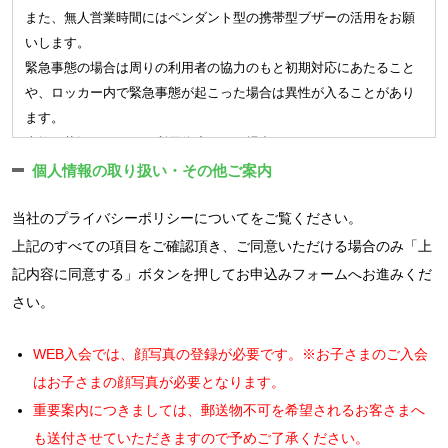
会員となる方は入会手続きの際、氏名、生年月日、性別、連絡
ては一切の開示義務を負わないものとします。
休会中は相互利用も含め施設のご利用はできません。
また、無人営業時間にはペンダント型の携帯型ブザーの活用をお願
先電話番号、現住所、緊急連絡先と電話番号、および会費決済
（1）利用登録の申請に際して虚偽の事項を届け出た場合
月の途中で休会を取消される場合には月会費との差額分のお支
いします。
に必要な情報を登録するものとします。また、会員となる方は
（2）本規約に違反したことがある者からの申請である場合
払いが必要です。
緊急事態の場合は周りの利用者の協力のもと初期対応にあたること
登録内容が正確であることを保証するものとします。
（3）別途定めるクラブ会則に違反したことがある者からの申請で
届け出た休会期間の満了をもって届出前の契約内容に復会しま
や、ロッカー内で緊急事態が起こった場合は異性が入ることがあり
会員は入会手続きによって付与された会員番号により、会社が
ある場合
す。
ます。
ウェブサイト上で提供するサービス（以下「ウェブサービス
（4）反社会的勢力等（暴力団、暴力団員、右翼団体、反社会的勢
※
一部の店舗、会員種別では休会制度はありません。
事故の状況によっては利用停止となる場合があります。
等」という）に登録されます。会員はウェブサービス等の利用
力、その他これに準ずる者）である、または資金提供その他を通
■退会、解約
AEDは利用者が使用できる場所に常設してあり、緊急時はスタッフ
個人情報の取り扱い・その他ご案内
規約に同意の上メールアドレス・パスワード等、所定の項目を
じて反社会的勢力等の維持、運営もしくは経営に協力もしくは関
クラブを辞める場合には退会の届出が必要です。
の有無にかかわらず使用することができます。
登録するものとします。
与する等反社会的勢力との何らかの交流もしくは関与を行ってい
退会手続きが完了されていない場合には、在籍扱いとなり、ご
当社の
プライバシーポリシー
についてをご覧ください。
館内に掲示されている避難口、避難経路の確認を行い、非常時は躊
会員は顔写真を登録し、クラブは入会手続きによって付与され
ると当社が判断した場合
利用が無い場合でも会費はお納め頂きます。
躇することなく使用してください。
上記のすべての項目をご確認頂き、ご同意いただける場合のみ「上
た会員番号を付したデジタル情報として保有し、本人確認等や
（5）その他、当社が利用登録を相当でないと判断した場合
※24時間営業店舗について、以下の事項を確認します。
記内容に同意する」ボタンを押してお申込みフォームへお進みくだ
3.その他
サービス提供する上での照合、サービスを利用いただくための
（ログインIDおよびパスワードの管理）
さい。
資格等の確認に利用します。
無人営業時間は定期的に警備保障会社による監視カメラでの巡
■入会キャンペーンについて
第3条 ユーザーは、自己の責任において、本サービスのログイン
クラブは会員に対し、クラブが認めた会員証等を交付します。
回を実施しています。
入会キャンペーンでご入会の場合は以下の適用条件がございま
IDおよびパスワードを管理するものとします。
会員証等は第三者に貸与又は譲渡することはできません。
WEB入会では、顔写真の登録が必要です。※お子さまのご入会
トイレ、シャワーブースで一定時間の滞留があると警備員が駆
す。
2. ユーザーは、いかなる場合にも、ログインIDおよびパスワー
会員はクラブが重複登録を認めた会員種別を除き、複数の会員
けつける場合があります。
はお子さまの顔写真が必要となります。
ドを第三者に譲渡または貸与することはできません。
在籍条件期間以上の在籍が特典の適用条件となります。期間内
登録は出来ないものとします。またウェブサービス利用のため
無人営業時間に緊急ブザーが押されると天井スピーカーからの
重要案内につきましては、郵送物不可を希望されるお客さまへ
3. 当社は、ログインIDとパスワードの組み合わせが登録情報と
でのご退会の場合、初期費用の割引分のお支払いが必要となり
のアカウント登録につきましても複数の登録は出来ないものと
呼び掛けがあります。
も送付させていただきますので予めご了承ください。
一致してログインされた場合には、そのログインIDを登録してい
ます。