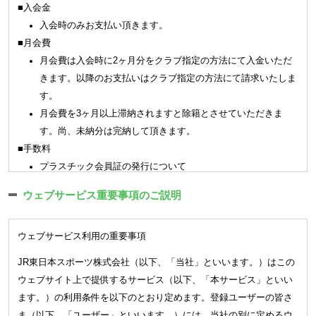
■入会金
ビスについては新規設定、変更、廃止を含めクラブがこれを定
入会時のみお支払い頂きます。
めます｡
■月会費
会員はクラブ施設を利用する場合（手続きを含みます）はクラ
月会費は入会時に2ヶ月分をクラブ指定の方法にて入金いただ
ブが認めた会員証もしくは会員証に代わる認証方式（以下「会
きます。以降のお支払いはクラブ指定の方法にて請求いたしま
員証等」という）を提示又は入退館システムに認証登録するこ
す。
ととします。
月会費を3ヶ月以上滞納されますと除籍とさせていただきま
(会員資格) 第4条
す。尚、未納分は完納して頂きます。
会員は、本会則に同意した方で、クラブが入会を承諾した方とし
■手数料
ます。但し、次の各号に該当する方は会員資格がありません。
プラスチック会員証の発行について
(1)
クラブの定めるメディカルチェックにおいて問題のあった方
3,300 円（税込）
(2)
会員として、又はその保護者として、品位と社会的信用の無
ウェブサービス重要事項のご説明
※
一部プラスチック会員証のご利用、発行ができない店舗があり
い方
ます。
(3)
暴力団関係者、反社会的勢力関係者、薬物による障害を有す
ウェブサービス利用の重要事項
紙の会員証の再発行について（キッズスクール）
る方
550 円（税込）
JR東日本スポーツ株式会社（以下、「当社」といいます。）はこの
(4)
刺青（タトゥーを含む）のある方（但し、クラブが別途定め
ウェブサイト上で提供するサービス（以下、「本サービス」といい
2．各種届出のご案内
る基準に準じて認めた場合は除く）
ます。）の利用条件を以下のとおり定めます。登録ユーザーの皆さ
各種届出はご本人様（18歳未満については保護者）によるお手続き
(5)
妊娠をしている方（マタニティスクールは除く）
ま（以下、「ユーザー」といいます。）には、当社の別に定めるウ