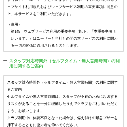
をお願い致します。
(6)
満１６歳未満の方（但し、各クラブの会員種別にて定められ
ェブサイト利用規約およびウェブサービス利用の重要事項に同意の
メール、お電話、ご郵送での受付は出来かねます。会員証ご持参の
た資格に該当する会員は除く）
上、本サービスをご利用いただきます。
上、窓口にてお手続きをお願い致します。
(7)
会社が運営管理を行うクラブを契約解除になった方
届出は前月16日から当月15日（休館日にあたる場合は店舗指定の期
(8)
その他クラブが会員としてふさわしくないと判断する方
（適用）
日）を届出受付期間とし、締切日の翌月（退会の場合は当月末）よ
(会員資格の譲渡) 第5条
第1条 ウェブサービス利用の重要事項（以下、「本重要事項 と
り適用されます。（3月末にご退会される場合は2/16～3/15までが届
クラブの会員資格は、本人限りとし、譲渡若しくは相続その他、
いいます。）はユーザーと当社との間の本サービスの利用に関わ
出受付期間です）
包括継承できないものとします。
る一切の関係に適用されるものとします。
各種届出は月単位で適用となります。
(未成年者) 第6条
（利用登録）
未成年者が入会を希望する場合には、本人とその親権者が連署の
第2条 登録希望者が当社の定める方法によって利用登録を申請
■変更・追加
スタッフ対応時間外（セルフタイム・無人営業時間）の利
上、入会申込を行うものとします。この場合、親権者は本会則に
用に関するご案内
し、当社がこれを承認することによって、利用登録が完了するも
会員種別、オプション契約の変更・追加ができます。
基づく責任を本人と連帯して負うものとします。
のとします。
オプションの追加については当月適用のお手続きができます。
2. 本サービスの利用は一部の会員種別を除き当社の運営するク
※
一部の店舗では会員種別の変更制度はございません。
第3章 入会・退会
スタッフ対応時間外（セルフタイム・無人営業時間）の利用に関す
ラブの会員に限ります
登録されている個人情報（名前、住所、連絡先、口座、メール
るご案内
(入会手続き) 第7条
3. 前項の一部の会員種別とはキッズスクールを指し、その会員
アドレス）については締切日に関わらずすみやかにご変更のお
セルフタイムや無人営業時間は、スタッフが不在のために起因する
クラブに入会を希望する方は、本会則に同意の上、入会手続き
種別に属する場合は会員の保護者をユーザーとして認め、本サー
手続きをしてください。
リスクがあることを十分に理解したうえでクラブをご利用いただく
を行い所定の料金等を納入し契約を行うことより会員となりま
ビスを利用することができます。
■休会
よう、お願いします。
す。手続き時に定めた利用開始日が到来したときから有効とす
4. 当社は、利用登録の申請者に以下の事由があると判断した場
1 ヶ月以上の長期間クラブをご利用されない場合、月単位で最
クラブ利用中に体調不良となった場合は、備え付けの緊急ブザーを
るものとします。
合、利用登録の申請を取り消しすることがあり、その理由につい
大 3 ヶ月まで休会が可能です。
押下するとともに協力者を仰いでください。