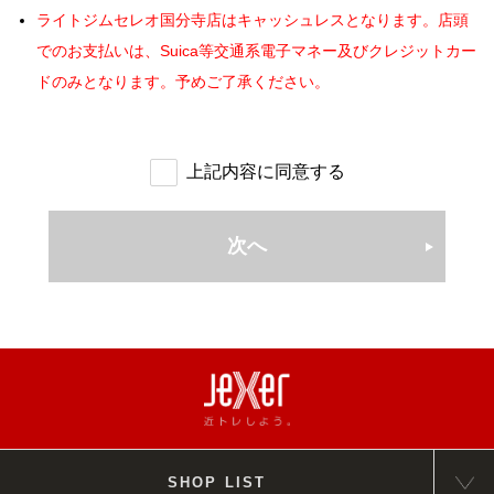
します。
無人営業時間に扉が開錠しない場合は、入口に掲示されてある
るユーザー自身による利用とみなします。
期間内の休会も可能ですが、休会された月分、在籍条件は延長
ライトジムセレオ国分寺店はキャッシュレスとなります。店頭
(個人情報保護) 第8条
緊急連絡先へ連絡をお願いします。
（通信料）
となります。
でのお支払いは、Suica等交通系電子マネー及びクレジットカー
会社は、会社で取扱う会員の個人情報を別途定める「プライバシ
第4条 本サービス利用登録ならびに利用の際にかかる通信料は、
特典は予告なく、変更・終了する場合がございます。予めご了
ドのみとなります。予めご了承ください。
ーポリシー」に従って適正に利用・管理します。
登録利用者、ユーザーの負担となります。但し当社所有の端末を
承ください。
(会員資格の喪失) 第9条
使用した際の通信費は除きます。
過去3ヶ月以内に当社運営施設をご退会された方は特典の適用
会員は、次の各号に該当する場合は会員資格を喪失します。
（本サービスの提供の停止等）
ができません。
(1)
次条に定める退会の手続きを完了したとき
上記内容に同意する
第5条 当社は、以下の各号いずれかの事由があると判断した場
その他特典との併用はできません。
(2)
第 11 条により契約解除とされたとき
■会員証
合、ユーザーに事前に通知することなく本サービスの全部または
(3)
会員本人が死亡したとき
一部の提供を停止または中断する場合があります。
施設をご利用の際は必ず、登録店舗指定の自身の会員証（モバ
次へ
(4)
第 30 条により入会したクラブの全部を閉鎖したとき
（1）本サービスにかかるコンピュータシステムの保守点検または
イル・IC）をご持参ください。お持ちでない場合は入館をお断
(退会) 第10条
更新を行う場合
りすることがございます。
会員が自己都合により退会する場合は、クラブが指定した期日
■月会費のお支払いに登録されたクレジットカードの変更について
（2）地震、落雷、火災、停電またはその他の天災などによる不可
までに会員本人若しくはその保護者がクラブ所定の手続きを完
抗力により、本サービスの提供が困難となった場合
WEBサービスより変更が必要となります。
了することにより、クラブの指定が無い限りはクラブが指定し
（3）コンピュータまたは通信回線等が事故により停止した場合
クレジットカードの変更はWEBサービスでの手続き時に表示
た期日の締め切り当月の月末で退会することができます。
（4）その他、当社が本サービスの提供の停止または中断が必要と
された、期間より適用となります。
特別の事情がある場合を除き代理人による手続き又は電話その
判断した場合
上記期間より以前の月会費に未納がある場合、合算請求させて
他の方法による申し出は受付できません。
2. 当社は、本サービスの提供の停止または中断により、ユーザ
いただきます。
(契約解除) 第11条
SHOP LIST
■個人情報の取得について
ーまたは第三者が被ったいかなる不利益または損害について、理