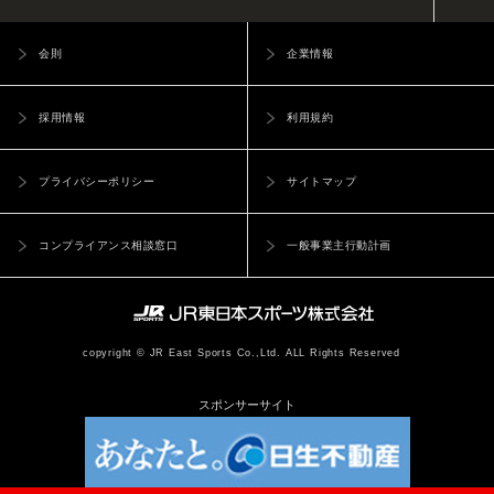
クラブは、会員が次の各号に該当すると認めた場合は即時契約解
由を問わず一切の責任を負いません。
パーソナルトレーニングやスクール等、指導や施術を行う際に
除とすることができます。また契約解除となった場合、第15条に
（本サービス内容と本サービス内容の変更）
要配慮個人情報を取得する場合があります。その際には個人情
会則
企業情報
定める諸会費の返還はいたしません。
第6条 本サービスにおいて提供される提供内容は下記のとおりで
報保護委員会の発行する個人情報ガイドラインに基づき取得さ
(1)
法令、本会則、その他クラブの定める規則に違反したとき
す
せて頂きます。
(2)
クラブの名誉を毀損し、又は秩序を乱したとき
採用情報
利用規約
・レッスン、スクールの振替、予約、欠席の登録、変更の届出
(3)
故意又は重大な過失により、クラブの施設、設備などを破壊
・メールの配信
したとき
プライバシーポリシー
サイトマップ
緊急案内メール･･･施設の不具合、休講等を案内するEメール（自
(4)
第 15 条に定める諸会費を 3 ヶ月以上滞納し、請求があって
動配信）
も納入しなかったとき（但し、滞納分につきましてはご請求
インフォメーションメール･･･イベントや情報を案内するEメール
コンプライアンス相談窓口
一般事業主行動計画
させて頂きます）
（登録後に受取の設定が可能）
(5)
スタッフの指示に従わないなどの行為によりクラブ運営に支
2. 当社は、ユーザーに通知することなく、本サービスの内容を
障をきたしたとき
変更しまたは本サービスの提供を中止することができるものと
(6)
入会・各種届出に際して虚偽の申告をしたとき
し、これによってユーザーに生じた損害について一切の責任を負
copyright © JR East Sports Co.,Ltd. ALL Rights Reserved
(7)
他の方やスタッフに対し迷惑となる行為をしたとき
いません。
(8)
第 24 条の禁止事項に違反したとき
（本サービスでの届出について）
スポンサーサイト
(9)
第 25 条の利用禁止の各号いずれかに該当することを偽って
第7条 ユーザーは、本サービスを利用し自ら操作し登録した前条
施設を利用したとき
第1項に明記する届出については、サイト上の最終確認のボタンを
(10)
その他クラブが会員として相応しくないと認めたとき
押すことでユーザーの承認行為、届出の申請となり、当社からの