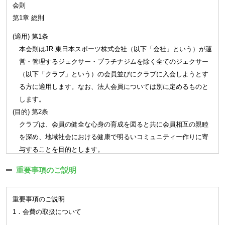
会則
第1章 総則
(適用) 第1条
本会則はJR 東日本スポーツ株式会社（以下「会社」という）が運
営・管理するジェクサー・プラチナジムを除く全てのジェクサー
（以下「クラブ」という）の会員並びにクラブに入会しようとす
る方に適用します。なお、法人会員については別に定めるものと
します。
(目的) 第2条
クラブは、会員の健全な心身の育成を図ると共に会員相互の親睦
を深め、地域社会における健康で明るいコミュニティー作りに寄
与することを目的とします。
第2章 会員
重要事項のご説明
(会員) 第3条
重要事項のご説明
クラブは会員制とし、クラブの継続的な利用は会員に限られま
1．会費の取扱について
す。
クラブの会員種別、利用範囲、利用料金、利用条件、提供サー