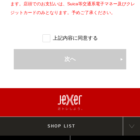
・メールの配信
ます。店頭でのお支払いは、Suica等交通系電子マネー及びクレ
したとき
緊急案内メール･･･施設の不具合、休講等を案内するEメール（自
ジットカードのみとなります。予めご了承ください。
(4)
第 15 条に定める諸会費を 3 ヶ月以上滞納し、請求があって
動配信）
も納入しなかったとき（但し、滞納分につきましてはご請求
インフォメーションメール･･･イベントや情報を案内するEメール
させて頂きます）
（登録後に受取の設定が可能）
上記内容に同意する
(5)
スタッフの指示に従わないなどの行為によりクラブ運営に支
2. 当社は、ユーザーに通知することなく、本サービスの内容を
障をきたしたとき
変更しまたは本サービスの提供を中止することができるものと
(6)
入会・各種届出に際して虚偽の申告をしたとき
し、これによってユーザーに生じた損害について一切の責任を負
次へ
(7)
他の方やスタッフに対し迷惑となる行為をしたとき
いません。
(8)
第 24 条の禁止事項に違反したとき
（本サービスでの届出について）
(9)
第 25 条の利用禁止の各号いずれかに該当することを偽って
第7条 ユーザーは、本サービスを利用し自ら操作し登録した前条
施設を利用したとき
第1項に明記する届出については、サイト上の最終確認のボタンを
(10)
その他クラブが会員として相応しくないと認めたとき
押すことでユーザーの承認行為、届出の申請となり、当社からの
(11)
入会手続き以降、在籍の意思が確認できない場合はクラブの
確認メールの送信完了をもって届出が完了したものとみなしま
判断で契約解除をする場合があります。
す。
(休会及び復会) 第12条
2. ユーザーが本サービスを利用し、届出した際に当社から送信
クラブの一部の会員種別においては、休会制度があります。
SHOP LIST
した確認メールを受け取れなかった場合であっても、その理由の
休会は月単位で最大 3 ヶ月まで休会ができるものとし、本人が
いかんを問わず、届出は成立します。