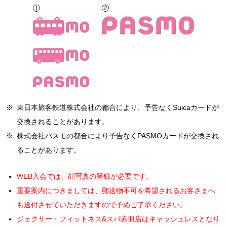
（本サービスの提供の停止等）
ができません。
(1)
次条に定める退会の手続きを完了したとき
第5条 当社は、以下の各号いずれかの事由があると判断した場
その他特典との併用はできません。
(2)
第 11 条により契約解除とされたとき
■会員証
合、ユーザーに事前に通知することなく本サービスの全部または
(3)
会員本人が死亡したとき
一部の提供を停止または中断する場合があります。
施設をご利用の際は必ず、登録店舗指定の自身の会員証（モバ
(4)
第 30 条により入会したクラブの全部を閉鎖したとき
（1）本サービスにかかるコンピュータシステムの保守点検または
イル・IC）をご持参ください。お持ちでない場合は入館をお断
(退会) 第10条
更新を行う場合
りすることがございます。
会員が自己都合により退会する場合は、クラブが指定した期日
■月会費のお支払いに登録されたクレジットカードの変更について
（2）地震、落雷、火災、停電またはその他の天災などによる不可
までに会員本人若しくはその保護者がクラブ所定の手続きを完
抗力により、本サービスの提供が困難となった場合
WEBサービスより変更が必要となります。
了することにより、クラブの指定が無い限りはクラブが指定し
（3）コンピュータまたは通信回線等が事故により停止した場合
クレジットカードの変更はWEBサービスでの手続き時に表示
※
東日本旅客鉄道株式会社の都合により、予告なくSuicaカードが
た期日の締め切り当月の月末で退会することができます。
（4）その他、当社が本サービスの提供の停止または中断が必要と
された、期間より適用となります。
交換されることがあります。
特別の事情がある場合を除き代理人による手続き又は電話その
判断した場合
上記期間より以前の月会費に未納がある場合、合算請求させて
※
株式会社パスモの都合により予告なくPASMOカードが交換され
他の方法による申し出は受付できません。
2. 当社は、本サービスの提供の停止または中断により、ユーザ
いただきます。
ることがあります。
(契約解除) 第11条
■個人情報の取得について
ーまたは第三者が被ったいかなる不利益または損害について、理
クラブは、会員が次の各号に該当すると認めた場合は即時契約解
由を問わず一切の責任を負いません。
パーソナルトレーニングやスクール等、指導や施術を行う際に
WEB入会では、顔写真の登録が必要です。
除とすることができます。また契約解除となった場合、第15条に
（本サービス内容と本サービス内容の変更）
要配慮個人情報を取得する場合があります。その際には個人情
定める諸会費の返還はいたしません。
重要案内につきましては、郵送物不可を希望されるお客さまへ
第6条 本サービスにおいて提供される提供内容は下記のとおりで
報保護委員会の発行する個人情報ガイドラインに基づき取得さ
(1)
法令、本会則、その他クラブの定める規則に違反したとき
も送付させていただきますので予めご了承ください。
す
せて頂きます。
(2)
クラブの名誉を毀損し、又は秩序を乱したとき
ジェクサー・フィットネス&スパ赤羽店はキャッシュレスとなり
・レッスン、スクールの振替、予約、欠席の登録、変更の届出
(3)
故意又は重大な過失により、クラブの施設、設備などを破壊