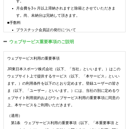
す。
ととします。
月会費を3ヶ月以上滞納されますと除籍とさせていただきま
(会員資格) 第4条
す。尚、未納分は完納して頂きます。
会員は、本会則に同意した方で、クラブが入会を承諾した方とし
■手数料
ます。但し、次の各号に該当する方は会員資格がありません。
プラスチック会員証の発行について
(1)
クラブの定めるメディカルチェックにおいて問題のあった方
3,300 円（税込）
(2)
会員として、又はその保護者として、品位と社会的信用の無
ウェブサービス重要事項のご説明
※
一部プラスチック会員証のご利用、発行ができない店舗があり
い方
ます。
(3)
暴力団関係者、反社会的勢力関係者、薬物による障害を有す
ウェブサービス利用の重要事項
紙の会員証の再発行について（キッズスクール）
る方
550 円（税込）
JR東日本スポーツ株式会社（以下、「当社」といいます。）はこの
(4)
刺青（タトゥーを含む）のある方（但し、クラブが別途定め
ウェブサイト上で提供するサービス（以下、「本サービス」といい
2．各種届出のご案内
る基準に準じて認めた場合は除く）
ます。）の利用条件を以下のとおり定めます。登録ユーザーの皆さ
各種届出はご本人様（18歳未満については保護者）によるお手続き
(5)
妊娠をしている方（マタニティスクールは除く）
ま（以下、「ユーザー」といいます。）には、当社の別に定めるウ
をお願い致します。
(6)
満１６歳未満の方（但し、各クラブの会員種別にて定められ
ェブサイト利用規約およびウェブサービス利用の重要事項に同意の
メール、お電話、ご郵送での受付は出来かねます。会員証ご持参の
た資格に該当する会員は除く）
上、本サービスをご利用いただきます。
上、窓口にてお手続きをお願い致します。
(7)
会社が運営管理を行うクラブを契約解除になった方
届出は前月16日から当月15日（休館日にあたる場合は店舗指定の期
(8)
その他クラブが会員としてふさわしくないと判断する方
（適用）
日）を届出受付期間とし、締切日の翌月（退会の場合は当月末）よ
(会員資格の譲渡) 第5条
第1条 ウェブサービス利用の重要事項（以下、「本重要事項 と
り適用されます。（3月末にご退会される場合は2/16～3/15までが届
クラブの会員資格は、本人限りとし、譲渡若しくは相続その他、