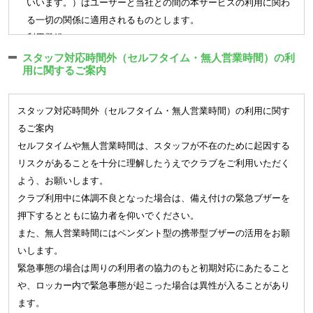
いいます。）はユーザーと当社との間の本サービスの利用に関わ
出受付期間です）
包括継承できないものとします。
る一切の関係に適用されるものとします。
各種届出は月単位で適用となります。
(未成年者) 第6条
（利用登録）
未成年者が入会を希望する場合には、本人とその親権者が連署の
第2条 登録希望者が当社の定める方法によって利用登録を申請
■変更・追加
スタッフ対応時間外（セルフタイム・無人営業時間）の利
上、入会申込を行うものとします。この場合、親権者は本会則に
用に関するご案内
し、当社がこれを承認することによって、利用登録が完了するも
会員種別、オプション契約の変更・追加ができます。
基づく責任を本人と連帯して負うものとします。
のとします。
オプションの追加については当月適用のお手続きができます。
2. 本サービスの利用は一部の会員種別を除き当社の運営するク
※
一部の店舗では会員種別の変更制度はございません。
第3章 入会・退会
スタッフ対応時間外（セルフタイム・無人営業時間）の利用に関す
ラブの会員に限ります
登録されている個人情報（名前、住所、連絡先、口座、メール
るご案内
(入会手続き) 第7条
3. 前項の一部の会員種別とはキッズスクールを指し、その会員
アドレス）については締切日に関わらずすみやかにご変更のお
セルフタイムや無人営業時間は、スタッフが不在のために起因する
クラブに入会を希望する方は、本会則に同意の上、入会手続き
種別に属する場合は会員の保護者をユーザーとして認め、本サー
手続きをしてください。
リスクがあることを十分に理解したうえでクラブをご利用いただく
を行い所定の料金等を納入し契約を行うことより会員となりま
ビスを利用することができます。
■休会
よう、お願いします。
す。手続き時に定めた利用開始日が到来したときから有効とす
4. 当社は、利用登録の申請者に以下の事由があると判断した場
1 ヶ月以上の長期間クラブをご利用されない場合、月単位で最
クラブ利用中に体調不良となった場合は、備え付けの緊急ブザーを
るものとします。
合、利用登録の申請を取り消しすることがあり、その理由につい
大 3 ヶ月まで休会が可能です。
押下するとともに協力者を仰いでください。
会員となる方は入会手続きの際、氏名、生年月日、性別、連絡
ては一切の開示義務を負わないものとします。
休会中は相互利用も含め施設のご利用はできません。
また、無人営業時間にはペンダント型の携帯型ブザーの活用をお願
先電話番号、現住所、緊急連絡先と電話番号、および会費決済
（1）利用登録の申請に際して虚偽の事項を届け出た場合
月の途中で休会を取消される場合には月会費との差額分のお支
いします。
に必要な情報を登録するものとします。また、会員となる方は
（2）本規約に違反したことがある者からの申請である場合
払いが必要です。
緊急事態の場合は周りの利用者の協力のもと初期対応にあたること
登録内容が正確であることを保証するものとします。
（3）別途定めるクラブ会則に違反したことがある者からの申請で
届け出た休会期間の満了をもって届出前の契約内容に復会しま
や、ロッカー内で緊急事態が起こった場合は異性が入ることがあり
会員は入会手続きによって付与された会員番号により、会社が
ある場合
す。
ます。
ウェブサイト上で提供するサービス（以下「ウェブサービス