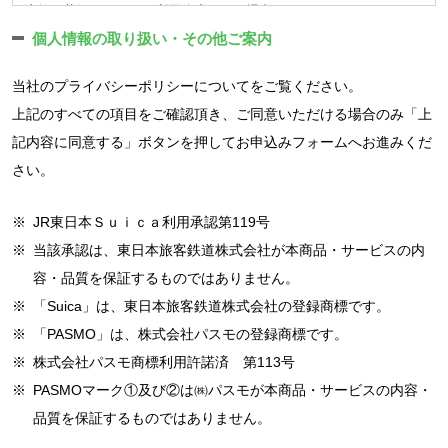
（4）反社会的勢力等（暴力団、暴力団員、右翼団体、反社会的勢
※
一部の店舗、会員種別では休会制度はありません。
事故の状況によっては利用停止となる場合があります。
等」という）に登録されます。会員はウェブサービス等の利用
力、その他これに準ずる者）である、または資金提供その他を通
■退会、解約
AEDは利用者が使用できる場所に常設してあり、緊急時はスタッフ
個人情報の取り扱い・その他ご案内
規約に同意の上メールアドレス・パスワード等、所定の項目を
じて反社会的勢力等の維持、運営もしくは経営に協力もしくは関
クラブを辞める場合には退会の届出が必要です。
の有無にかかわらず使用することができます。
登録するものとします。
与する等反社会的勢力との何らかの交流もしくは関与を行ってい
退会手続きが完了されていない場合には、在籍扱いとなり、ご
当社の
プライバシーポリシー
についてをご覧ください。
館内に掲示されている避難口、避難経路の確認を行い、非常時は躊
会員は顔写真を登録し、クラブは入会手続きによって付与され
ると当社が判断した場合
利用が無い場合でも会費はお納め頂きます。
躇することなく使用してください。
上記のすべての項目をご確認頂き、ご同意いただける場合のみ「上
た会員番号を付したデジタル情報として保有し、本人確認等や
（5）その他、当社が利用登録を相当でないと判断した場合
※24時間営業店舗について、以下の事項を確認します。
記内容に同意する」ボタンを押してお申込みフォームへお進みくだ
3.その他
サービス提供する上での照合、サービスを利用いただくための
（ログインIDおよびパスワードの管理）
さい。
資格等の確認に利用します。
無人営業時間は定期的に警備保障会社による監視カメラでの巡
■入会キャンペーンについて
第3条 ユーザーは、自己の責任において、本サービスのログイン
クラブは会員に対し、クラブが認めた会員証等を交付します。
回を実施しています。
入会キャンペーンでご入会の場合は以下の適用条件がございま
IDおよびパスワードを管理するものとします。
会員証等は第三者に貸与又は譲渡することはできません。
※
JR東日本Ｓｕｉｃａ利用承認第119号
トイレ、シャワーブースで一定時間の滞留があると警備員が駆
す。
2. ユーザーは、いかなる場合にも、ログインIDおよびパスワー
会員はクラブが重複登録を認めた会員種別を除き、複数の会員
けつける場合があります。
※
当該承認は、東日本旅客鉄道株式会社が本商品・サービスの内
ドを第三者に譲渡または貸与することはできません。
在籍条件期間以上の在籍が特典の適用条件となります。期間内
登録は出来ないものとします。またウェブサービス利用のため
無人営業時間に緊急ブザーが押されると天井スピーカーからの
容・品質を保証するものではありません。
3. 当社は、ログインIDとパスワードの組み合わせが登録情報と
でのご退会の場合、初期費用の割引分のお支払いが必要となり
のアカウント登録につきましても複数の登録は出来ないものと
呼び掛けがあります。
※
「Suica」は、東日本旅客鉄道株式会社の登録商標です。
一致してログインされた場合には、そのログインIDを登録してい
ます。
します。
無人営業時間に扉が開錠しない場合は、入口に掲示されてある
るユーザー自身による利用とみなします。
期間内の休会も可能ですが、休会された月分、在籍条件は延長
※
「PASMO」は、株式会社パスモの登録商標です。
(個人情報保護) 第8条
緊急連絡先へ連絡をお願いします。
（通信料）
となります。
※
株式会社パスモ商標利用許諾済 第113号
会社は、会社で取扱う会員の個人情報を別途定める「プライバシ
第4条 本サービス利用登録ならびに利用の際にかかる通信料は、
特典は予告なく、変更・終了する場合がございます。予めご了
※
PASMOマーク①及び②は㈱パスモが本商品・サービスの内容・
ーポリシー」に従って適正に利用・管理します。
登録利用者、ユーザーの負担となります。但し当社所有の端末を
承ください。
品質を保証するものではありません。
(会員資格の喪失) 第9条
使用した際の通信費は除きます。
過去3ヶ月以内に当社運営施設をご退会された方は特典の適用
会員は、次の各号に該当する場合は会員資格を喪失します。