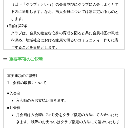
（以下「クラブ」という）の会員並びにクラブに入会しようとす
る方に適用します。なお、法人会員については別に定めるものと
します。
(目的) 第2条
クラブは、会員の健全な心身の育成を図ると共に会員相互の親睦
を深め、地域社会における健康で明るいコミュニティー作りに寄
与することを目的とします。
第2章 会員
重要事項のご説明
(会員) 第3条
重要事項のご説明
クラブは会員制とし、クラブの継続的な利用は会員に限られま
1．会費の取扱について
す。
クラブの会員種別、利用範囲、利用料金、利用条件、提供サー
■入会金
ビスについては新規設定、変更、廃止を含めクラブがこれを定
入会時のみお支払い頂きます。
めます｡
■月会費
会員はクラブ施設を利用する場合（手続きを含みます）はクラ
月会費は入会時に2ヶ月分をクラブ指定の方法にて入金いただ
ブが認めた会員証もしくは会員証に代わる認証方式（以下「会
きます。以降のお支払いはクラブ指定の方法にて請求いたしま
員証等」という）を提示又は入退館システムに認証登録するこ