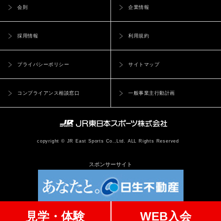
休会希望前月のクラブが指定した期日までに所定の手続きを完
（利用制限および登録抹消）
会則
企業情報
了し、第15条に定める諸会費を支払うことにより月単位で休会
第8条 当社は、以下の各号いずれかに当てはまる場合には、事前
できます。
の通知なく、ユーザーに対して本サービスの全部もしくは一部の
採用情報
利用規約
休会期間は、前項で所定の手続き時に取り決めた期日をもって
利用を制限しまたはユーザーとしての登録を抹消することができ
終了し、翌月より原則休会前の会員種別に自動的に復会し、第
るものとします。
15条に定める諸会費を所定の方法で支払うものとします。休会
プライバシーポリシー
サイトマップ
（1）本重要事項に違反した場合
期間終了に関するクラブからの連絡は行いません。
（2）登録事項に虚偽の事実があることが判明した場合
休会期間中に復会を希望する場合は、休会取消をすることがで
（3）ユーザーが本クラブから退会した場合
コンプライアンス相談窓口
一般事業主行動計画
き、復会手続きをした日に、第15条に定める休会費と休会前の
（4）ユーザーからの申請があった場合
会員種別の月会費の差額を支払うこととします。
（5）その他、当社が本サービスの利用を適当でないと判断した場
(届出内容の変更) 第13条
合
会員は入会申込時に申告した情報について正確であることを保
（保証の否認および免責事項）
copyright © JR East Sports Co.,Ltd. ALL Rights Reserved
証することとします。クラブは当該情報が不正確であった場合
第9条 ユーザーは、本サービスの利用において行う個人情報のイ
に生じる会員、第三者への損害の責を負いません。
スポンサーサイト
ンターネットを介した送信行為等が情報の漏洩等の危険性を有し
会員は入会申込時に申告した情報に変更があった場合には、速
ていることを認識し、自己の責任の下でこれを行うものとし、当
やかに変更手続きを行うものとします。
社は、当社の責に帰すべき事由による場合を除き一切の責任を負
わないものとします。
第4章 諸会費等
見学・体験
WEB入会
2. 当社は、ユーザーが本サービスを利用し、又は利用できなか