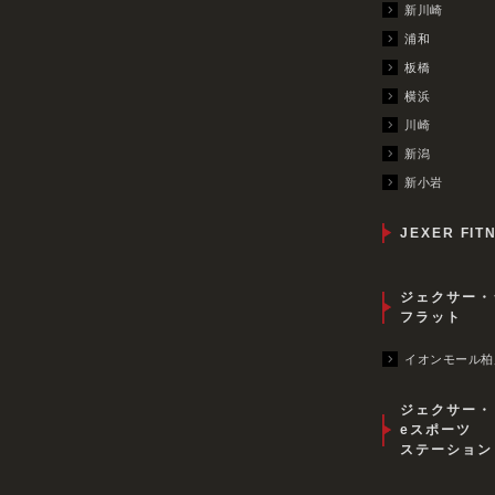
新川崎
浦和
板橋
横浜
川崎
新潟
新小岩
JEXER FIT
ジェクサー・
フラット
イオンモール柏
ジェクサー・
eスポーツ
ステーション