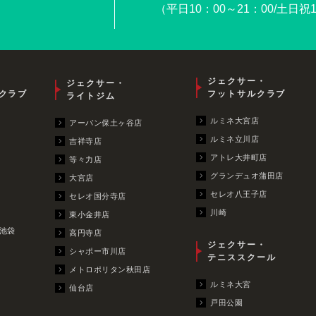
（平日10：00～21：00/土日祝1
ジェクサー・
ジェクサー・
クラブ
フットサルクラブ
ライトジム
ルミネ大宮店
アーバン保土ヶ谷店
ルミネ立川店
吉祥寺店
アトレ大井町店
等々力店
グランデュオ蒲田店
大宮店
セレオ八王子店
セレオ国分寺店
川崎
東小金井店
池袋
高円寺店
ジェクサー・
シャポー市川店
テニススクール
メトロポリタン秋田店
ルミネ大宮
仙台店
戸田公園