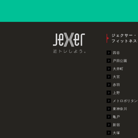
ジェクサー・
フィットネス
四谷
戸田公園
大井町
大宮
赤羽
上野
メトロポリタン
東神奈川
亀戸
新宿
大塚