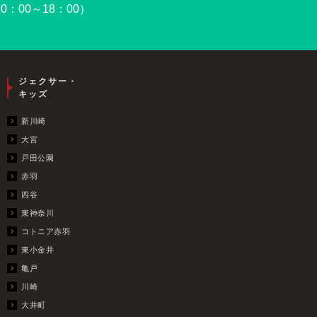
0：00～18：00）
ジェクサー・
キッズ
新川崎
大宮
戸田公園
赤羽
四谷
東神奈川
コトニア赤羽
東小金井
亀戸
川崎
大井町