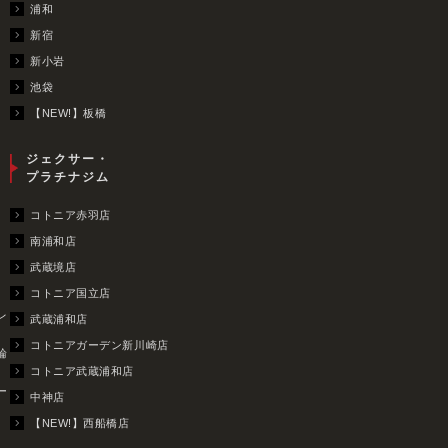
浦和
新宿
新小岩
池袋
【NEW!】板橋
ジェクサー・
プラチナジム
コトニア赤羽店
南浦和店
武蔵境店
コトニア国立店
レ
武蔵浦和店
コトニアガーデン新川崎店
輪
コトニア武蔵浦和店
ー
中神店
【NEW!】西船橋店