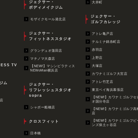
ジェクサー・
大井町
ボディメイクジム
ジェクサー・
モザイクモール港北店
ゴルフカレッジ
ジェクサー・
アトレ亀戸店
フィットネススタジオ
テルミナ錦糸町店
赤羽店
グランデュオ蒲田店
上野店
マチノマ大森店
NESS TV
大塚店
【NEW!】マシンピラティス
NEWoMan横浜店
カワナミゴルフ大宮店
アトレ竹芝店
ジム
ジェクサー・
リフレッシュスタジオ
東京ベイ海浜幕張店
sopra
【NEW!】カワナミゴルフセ
店
オ国分寺店
シャポー船橋店
【NEW!】カワナミゴルフ高
店
【NEW!】カワナミゴルフビ
クロスフィット
ンズ保土ヶ谷店
日本橋