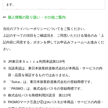
会員は入会手続きによって付与された会員番号により、会社が
ある場合
す。
ます。
ウェブサイト上で提供するサービス（以下「ウェブサービス
（4）反社会的勢力等（暴力団、暴力団員、右翼団体、反社会的勢
※
一部の店舗、会員種別では休会制度はありません。
事故の状況によっては利用停止となる場合があります。
等」という）に登録されます。会員はウェブサービス等の利用
力、その他これに準ずる者）である、または資金提供その他を通
■退会、解約
AEDは利用者が使用できる場所に常設してあり、緊急時はスタッフ
個人情報の取り扱い・その他ご案内
規約に同意の上メールアドレス・パスワード等、所定の項目を
じて反社会的勢力等の維持、運営もしくは経営に協力もしくは関
クラブを辞める場合には退会の届出が必要です。
の有無にかかわらず使用することができます。
登録するものとします。
与する等反社会的勢力との何らかの交流もしくは関与を行ってい
退会手続きが完了されていない場合には、在籍扱いとなり、ご
当社の
プライバシーポリシー
についてをご覧ください。
館内に掲示されている避難口、避難経路の確認を行い、非常時は躊
会員は顔写真を登録し、クラブは入会手続きによって付与され
ると当社が判断した場合
利用が無い場合でも会費はお納め頂きます。
躇することなく使用してください。
上記のすべての項目をご確認頂き、ご同意いただける場合のみ「上
た会員番号を付したデジタル情報として保有し、本人確認等や
（5）その他、当社が利用登録を相当でないと判断した場合
※24時間営業店舗について、以下の事項を確認します。
記内容に同意する」ボタンを押してお申込みフォームへお進みくだ
3.その他
サービス提供する上での照合、サービスを利用いただくための
（ログインIDおよびパスワードの管理）
さい。
資格等の確認に利用します。
無人営業時間は定期的に警備保障会社による監視カメラでの巡
■入会キャンペーンについて
第3条 ユーザーは、自己の責任において、本サービスのログイン
クラブは会員に対し、クラブが認めた会員証等を交付します。
回を実施しています。
入会キャンペーンでご入会の場合は以下の適用条件がございま
IDおよびパスワードを管理するものとします。
会員証等は第三者に貸与又は譲渡することはできません。
※
JR東日本Ｓｕｉｃａ利用承認第119号
トイレ、シャワーブースで一定時間の滞留があると警備員が駆
す。
2. ユーザーは、いかなる場合にも、ログインIDおよびパスワー
会員はクラブが重複登録を認めた会員種別を除き、複数の会員
けつける場合があります。
※
当該承認は、東日本旅客鉄道株式会社が本商品・サービスの内
ドを第三者に譲渡または貸与することはできません。
在籍条件期間以上の在籍が特典の適用条件となります。期間内
登録は出来ないものとします。またウェブサービス利用のため
無人営業時間に緊急ブザーが押されると天井スピーカーからの
容・品質を保証するものではありません。
3. 当社は、ログインIDとパスワードの組み合わせが登録情報と
でのご退会の場合、初期費用の割引分のお支払いが必要となり
のアカウント登録につきましても複数の登録は出来ないものと
呼び掛けがあります。
※
「Suica」は、東日本旅客鉄道株式会社の登録商標です。
一致してログインされた場合には、そのログインIDを登録してい
ます。
します。
無人営業時間に扉が開錠しない場合は、入口に掲示されてある
るユーザー自身による利用とみなします。
期間内の休会も可能ですが、休会された月分、在籍条件は延長
※
「PASMO」は、株式会社パスモの登録商標です。
(個人情報保護) 第8条
緊急連絡先へ連絡をお願いします。
（通信料）
となります。
※
株式会社パスモ商標利用許諾済 第113号
会社は、会社で取扱う会員の個人情報を別途定める「プライバシ
第4条 本サービス利用登録ならびに利用の際にかかる通信料は、
特典は予告なく、変更・終了する場合がございます。予めご了
※
PASMOマーク①及び②は㈱パスモが本商品・サービスの内容・
ーポリシー」に従って適正に利用・管理します。
登録利用者、ユーザーの負担となります。但し当社所有の端末を
承ください。