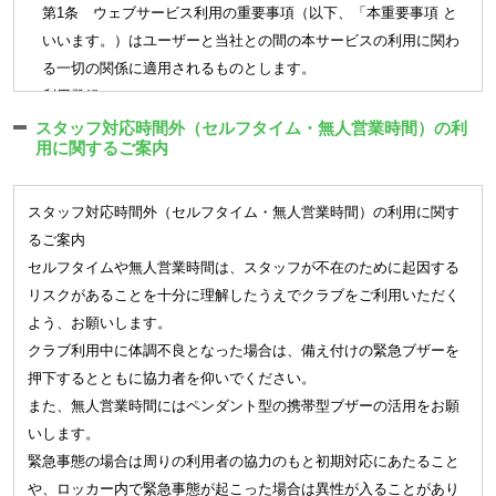
日）を届出受付期間とし、締切日の翌月（退会の場合は当月末）よ
(会員資格の譲渡) 第5条
第1条 ウェブサービス利用の重要事項（以下、「本重要事項 と
り適用されます。（3月末にご退会される場合は2/16～3/15までが届
クラブの会員資格は、本人限りとし、譲渡若しくは相続その他、
いいます。）はユーザーと当社との間の本サービスの利用に関わ
出受付期間です）
包括継承できないものとします。
る一切の関係に適用されるものとします。
各種届出は月単位で適用となります。
(未成年者) 第6条
（利用登録）
未成年者が入会を希望する場合には、本人とその親権者が連署の
第2条 登録希望者が当社の定める方法によって利用登録を申請
■変更・追加
スタッフ対応時間外（セルフタイム・無人営業時間）の利
上、入会申込を行うものとします。この場合、親権者は本会則に
用に関するご案内
し、当社がこれを承認することによって、利用登録が完了するも
会員種別、オプション契約の変更・追加ができます。
基づく責任を本人と連帯して負うものとします。
のとします。
オプションの追加については当月適用のお手続きができます。
2. 本サービスの利用は一部の会員種別を除き当社の運営するク
※
一部の店舗では会員種別の変更制度はございません。
第3章 入会・退会
スタッフ対応時間外（セルフタイム・無人営業時間）の利用に関す
ラブの会員に限ります
登録されている個人情報（名前、住所、連絡先、口座、メール
るご案内
(入会手続き) 第7条
3. 前項の一部の会員種別とはキッズスクールを指し、その会員
アドレス）については締切日に関わらずすみやかにご変更のお
セルフタイムや無人営業時間は、スタッフが不在のために起因する
クラブに入会を希望する方は、本会則に同意の上、入会手続き
種別に属する場合は会員の保護者をユーザーとして認め、本サー
手続きをしてください。
リスクがあることを十分に理解したうえでクラブをご利用いただく
を行い所定の料金等を納入し契約を行うことより会員となりま
ビスを利用することができます。
■休会
よう、お願いします。
す。手続き時に定めた利用開始日が到来したときから有効とす
4. 当社は、利用登録の申請者に以下の事由があると判断した場
1 ヶ月以上の長期間クラブをご利用されない場合、月単位で最
クラブ利用中に体調不良となった場合は、備え付けの緊急ブザーを
るものとします。
合、利用登録の申請を取り消しすることがあり、その理由につい
大 3 ヶ月まで休会が可能です。
押下するとともに協力者を仰いでください。
会員となる方は入会手続きの際、氏名、生年月日、性別、連絡
ては一切の開示義務を負わないものとします。
休会中は相互利用も含め施設のご利用はできません。
また、無人営業時間にはペンダント型の携帯型ブザーの活用をお願
先電話番号、現住所、緊急連絡先と電話番号、および会費決済
（1）利用登録の申請に際して虚偽の事項を届け出た場合
月の途中で休会を取消される場合には月会費との差額分のお支
いします。
に必要な情報を登録するものとします。また、会員となる方は
（2）本規約に違反したことがある者からの申請である場合
払いが必要です。
緊急事態の場合は周りの利用者の協力のもと初期対応にあたること
登録内容が正確であることを保証するものとします。
（3）別途定めるクラブ会則に違反したことがある者からの申請で
届け出た休会期間の満了をもって届出前の契約内容に復会しま
や、ロッカー内で緊急事態が起こった場合は異性が入ることがあり