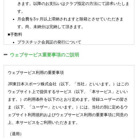
ブが認めた会員証もしくは会員証に代わる認証方式（以下「会
きます。以降のお支払いはクラブ指定の方法にて請求いたしま
員証等」という）を提示又は入退館システムに認証登録するこ
す。
ととします。
月会費を3ヶ月以上滞納されますと除籍とさせていただきま
(会員資格) 第4条
す。尚、未納分は完納して頂きます。
会員は、本会則に同意した方で、クラブが入会を承諾した方とし
■手数料
ます。但し、次の各号に該当する方は会員資格がありません。
プラスチック会員証の発行について
(1)
クラブの定めるメディカルチェックにおいて問題のあった方
3,300 円（税込）
(2)
会員として、又はその保護者として、品位と社会的信用の無
ウェブサービス重要事項のご説明
※
一部プラスチック会員証のご利用、発行ができない店舗があり
い方
ます。
(3)
暴力団関係者、反社会的勢力関係者、薬物による障害を有す
ウェブサービス利用の重要事項
紙の会員証の再発行について（キッズスクール）
る方
550 円（税込）
JR東日本スポーツ株式会社（以下、「当社」といいます。）はこの
(4)
刺青（タトゥーを含む）のある方（但し、クラブが別途定め
ウェブサイト上で提供するサービス（以下、「本サービス」といい
2．各種届出のご案内
る基準に準じて認めた場合は除く）
ます。）の利用条件を以下のとおり定めます。登録ユーザーの皆さ
各種届出はご本人様（18歳未満については保護者）によるお手続き
(5)
妊娠をしている方（マタニティスクールは除く）
ま（以下、「ユーザー」といいます。）には、当社の別に定めるウ
をお願い致します。
(6)
満１６歳未満の方（但し、各クラブの会員種別にて定められ
ェブサイト利用規約およびウェブサービス利用の重要事項に同意の
メール、お電話、ご郵送での受付は出来かねます。会員証ご持参の
た資格に該当する会員は除く）
上、本サービスをご利用いただきます。
上、窓口にてお手続きをお願い致します。
(7)
会社が運営管理を行うクラブを契約解除になった方
届出は前月16日から当月15日（休館日にあたる場合は店舗指定の期
(8)
その他クラブが会員としてふさわしくないと判断する方
（適用）