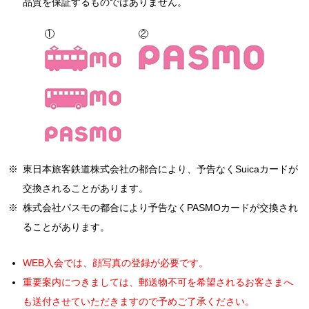
品質を保証するものではありません。
(会員資格の喪失) 第9条
使用した際の通信費は除きます。
過去3ヶ月以内に当社運営施設をご退会された方は特典の適用
会員は、次の各号に該当する場合は会員資格を喪失します。
（本サービスの提供の停止等）
ができません。
(1)
次条に定める退会の手続きを完了したとき
第5条 当社は、以下の各号いずれかの事由があると判断した場
その他特典との併用はできません。
(2)
第 11 条により契約解除とされたとき
■会員証
合、ユーザーに事前に通知することなく本サービスの全部または
(3)
会員本人が死亡したとき
一部の提供を停止または中断する場合があります。
施設をご利用の際は必ず、登録店舗指定の自身の会員証（モバ
(4)
第 30 条により入会したクラブの全部を閉鎖したとき
（1）本サービスにかかるコンピュータシステムの保守点検または
イル・IC）をご持参ください。お持ちでない場合は入館をお断
(退会) 第10条
更新を行う場合
りすることがございます。
会員が自己都合により退会する場合は、クラブが指定した期日
■月会費のお支払いに登録されたクレジットカードの変更について
（2）地震、落雷、火災、停電またはその他の天災などによる不可
までに会員本人若しくはその保護者がクラブ所定の手続きを完
抗力により、本サービスの提供が困難となった場合
WEBサービスより変更が必要となります。
了することにより、クラブの指定が無い限りはクラブが指定し
（3）コンピュータまたは通信回線等が事故により停止した場合
クレジットカードの変更はWEBサービスでの手続き時に表示
※
東日本旅客鉄道株式会社の都合により、予告なくSuicaカードが
た期日の締め切り当月の月末で退会することができます。
（4）その他、当社が本サービスの提供の停止または中断が必要と
された、期間より適用となります。
交換されることがあります。
特別の事情がある場合を除き代理人による手続き又は電話その
判断した場合
上記期間より以前の月会費に未納がある場合、合算請求させて
※
株式会社パスモの都合により予告なくPASMOカードが交換され
他の方法による申し出は受付できません。
2. 当社は、本サービスの提供の停止または中断により、ユーザ
いただきます。
ることがあります。
(契約解除) 第11条
■個人情報の取得について
ーまたは第三者が被ったいかなる不利益または損害について、理
クラブは、会員が次の各号に該当すると認めた場合は即時契約解
由を問わず一切の責任を負いません。
パーソナルトレーニングやスクール等、指導や施術を行う際に
WEB入会では、顔写真の登録が必要です。
除とすることができます。また契約解除となった場合、第15条に
（本サービス内容と本サービス内容の変更）
要配慮個人情報を取得する場合があります。その際には個人情
定める諸会費の返還はいたしません。
重要案内につきましては、郵送物不可を希望されるお客さまへ
第6条 本サービスにおいて提供される提供内容は下記のとおりで
報保護委員会の発行する個人情報ガイドラインに基づき取得さ
(1)
法令、本会則、その他クラブの定める規則に違反したとき
も送付させていただきますので予めご了承ください。
す
せて頂きます。