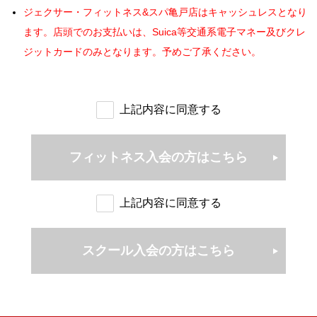
(2)
クラブの名誉を毀損し、又は秩序を乱したとき
ジェクサー・フィットネス&スパ亀戸店はキャッシュレスとなり
・レッスン、スクールの振替、予約、欠席の登録、変更の届出
(3)
故意又は重大な過失により、クラブの施設、設備などを破壊
・メールの配信
ます。店頭でのお支払いは、Suica等交通系電子マネー及びクレ
したとき
緊急案内メール･･･施設の不具合、休講等を案内するEメール（自
ジットカードのみとなります。予めご了承ください。
(4)
第 15 条に定める諸会費を 3 ヶ月以上滞納し、請求があって
動配信）
も納入しなかったとき（但し、滞納分につきましてはご請求
インフォメーションメール･･･イベントや情報を案内するEメール
させて頂きます）
（登録後に受取の設定が可能）
上記内容に同意する
(5)
スタッフの指示に従わないなどの行為によりクラブ運営に支
2. 当社は、ユーザーに通知することなく、本サービスの内容を
障をきたしたとき
変更しまたは本サービスの提供を中止することができるものと
(6)
入会・各種届出に際して虚偽の申告をしたとき
し、これによってユーザーに生じた損害について一切の責任を負
フィットネス入会の方はこちら
(7)
他の方やスタッフに対し迷惑となる行為をしたとき
いません。
(8)
第 24 条の禁止事項に違反したとき
（本サービスでの届出について）
(9)
第 25 条の利用禁止の各号いずれかに該当することを偽って
上記内容に同意する
第7条 ユーザーは、本サービスを利用し自ら操作し登録した前条
施設を利用したとき
第1項に明記する届出については、サイト上の最終確認のボタンを
(10)
その他クラブが会員として相応しくないと認めたとき
押すことでユーザーの承認行為、届出の申請となり、当社からの
スクール入会の方はこちら
(11)
入会手続き以降、在籍の意思が確認できない場合はクラブの
確認メールの送信完了をもって届出が完了したものとみなしま
判断で契約解除をする場合があります。
す。
(休会及び復会) 第12条
2. ユーザーが本サービスを利用し、届出した際に当社から送信
クラブの一部の会員種別においては、休会制度があります。
した確認メールを受け取れなかった場合であっても、その理由の