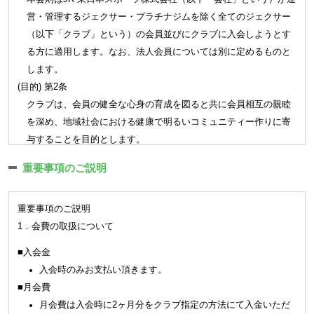
営・管理するジェクサー・プラチナジムを除く全てのジェクサー
（以下「クラブ」という）の会員並びにクラブに入会しようとす
る方に適用します。なお、法人会員については別に定めるものと
します。
(目的) 第2条
クラブは、会員の健全な心身の育成を図ると共に会員相互の親睦
を深め、地域社会における健康で明るいコミュニティー作りに寄
与することを目的とします。
第2章 会員
重要事項のご説明
(会員) 第3条
重要事項のご説明
クラブは会員制とし、クラブの継続的な利用は会員に限られま
1．会費の取扱について
す。
クラブの会員種別、利用範囲、利用料金、利用条件、提供サー
■入会金
ビスについては新規設定、変更、廃止を含めクラブがこれを定
入会時のみお支払い頂きます。
めます｡
■月会費
会員はクラブ施設を利用する場合（手続きを含みます）はクラ
月会費は入会時に2ヶ月分をクラブ指定の方法にて入金いただ