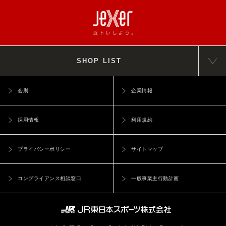
休会は月単位で最大 3 ヶ月まで休会ができるものとし、本人が
いかんを問わず、届出は成立します。
休会希望前月のクラブが指定した期日までに所定の手続きを完
（利用制限および登録抹消）
了し、第15条に定める諸会費を支払うことにより月単位で休会
第8条 当社は、以下の各号いずれかに当てはまる場合には、事前
できます。
の通知なく、ユーザーに対して本サービスの全部もしくは一部の
休会期間は、前項で所定の手続き時に取り決めた期日をもって
SHOP LIST
利用を制限しまたはユーザーとしての登録を抹消することができ
終了し、翌月より原則休会前の会員種別に自動的に復会し、第
るものとします。
15条に定める諸会費を所定の方法で支払うものとします。休会
（1）本重要事項に違反した場合
会則
企業情報
期間終了に関するクラブからの連絡は行いません。
（2）登録事項に虚偽の事実があることが判明した場合
休会期間中に復会を希望する場合は、休会取消をすることがで
（3）ユーザーが本クラブから退会した場合
き、復会手続きをした日に、第15条に定める休会費と休会前の
採用情報
利用規約
（4）ユーザーからの申請があった場合
会員種別の月会費の差額を支払うこととします。
（5）その他、当社が本サービスの利用を適当でないと判断した場
(届出内容の変更) 第13条
合
プライバシーポリシー
サイトマップ
会員は入会申込時に申告した情報について正確であることを保
（保証の否認および免責事項）
証することとします。クラブは当該情報が不正確であった場合
第9条 ユーザーは、本サービスの利用において行う個人情報のイ
コンプライアンス相談窓口
一般事業主行動計画
に生じる会員、第三者への損害の責を負いません。
ンターネットを介した送信行為等が情報の漏洩等の危険性を有し
会員は入会申込時に申告した情報に変更があった場合には、速
ていることを認識し、自己の責任の下でこれを行うものとし、当
やかに変更手続きを行うものとします。
社は、当社の責に帰すべき事由による場合を除き一切の責任を負
わないものとします。
第4章 諸会費等