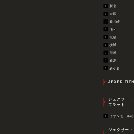
新宿
大塚
新川崎
浦和
板橋
横浜
川崎
新潟
新小岩
JEXER FIT
ジェクサー・
フラット
イオンモール柏
ジェクサー・