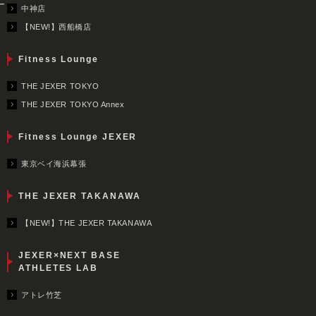
ー
中神店
【NEW!】西船橋店
Fitness Lounge
THE JEXER TOKYO
THE JEXER TOKYO Annex
Fitness Lounge JEXER
東京ベイ海浜幕張
THE JEXER TAKANAWA
【NEW!】THE JEXER TAKANAWA
JEXER×NEXT BASE
ATHLETES LAB
アトレ竹芝