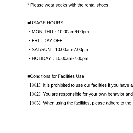
* Please wear socks with the rental shoes.
■USAGE HOURS
・MON-THU：10:00am9:00pm
・FRI：DAY OFF
・SAT/SUN：10:00am-7:00pm
・HOLIDAY：10:00am-7:00pm
■Conditions for Facilities Use
【※1】It is prohibited to use our facilities if you have
【※2】You are responsible for your own behavior and actio
【※3】When using the facilities, please adhere to the 