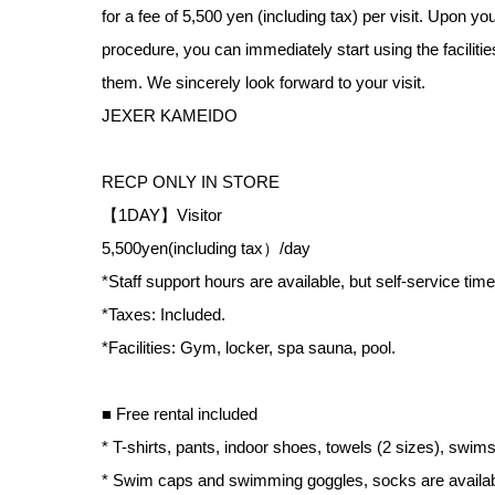
for a fee of 5,500 yen (including tax) per visit. Upon y
procedure, you can immediately start using the facilitie
them. We sincerely look forward to your visit.
JEXER KAMEIDO
RECP ONLY IN STORE
【1DAY】Visitor
5,500yen(including tax）/day
*Staff support hours are available, but self-service tim
*Taxes: Included.
*Facilities: Gym, locker, spa sauna, pool.
■ Free rental included
* T-shirts, pants, indoor shoes, towels (2 sizes), swims
* Swim caps and swimming goggles, socks are available