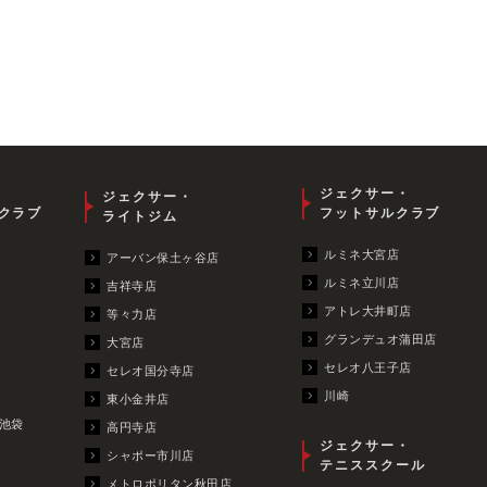
ジェクサー・
ジェクサー・
クラブ
フットサルクラブ
ライトジム
ルミネ大宮店
アーバン保土ヶ谷店
ルミネ立川店
吉祥寺店
アトレ大井町店
等々力店
グランデュオ蒲田店
大宮店
セレオ八王子店
セレオ国分寺店
川崎
東小金井店
池袋
高円寺店
ジェクサー・
シャポー市川店
テニススクール
メトロポリタン秋田店