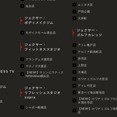
ルミネ大宮
仙台店
戸田公園
ジェクサー・
大井町
ボディメイクジム
ジェクサー・
モザイクモール港北店
ゴルフカレッジ
ジェクサー・
アトレ亀戸店
フィットネススタジオ
テルミナ錦糸町店
赤羽店
グランデュオ蒲田店
上野店
マチノマ大森店
NESS TV
大塚店
【NEW!】マシンピラティス
NEWoMan横浜店
カワナミゴルフ大宮店
アトレ竹芝店
ジム
ジェクサー・
リフレッシュスタジオ
東京ベイ海浜幕張店
sopra
【NEW!】カワナミゴルフセ
店
オ国分寺店
シャポー船橋店
【NEW!】カワナミゴルフ高
店