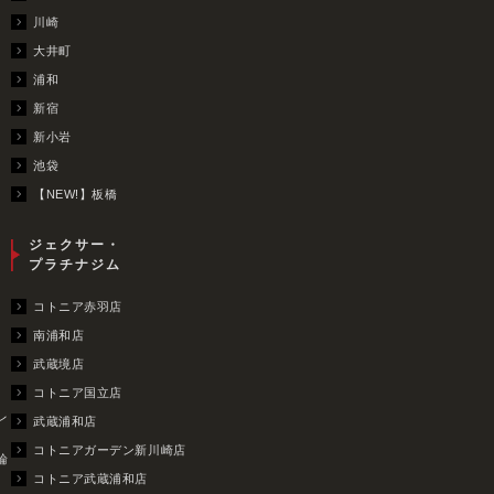
川崎
大井町
浦和
新宿
新小岩
池袋
【NEW!】板橋
ジェクサー・
プラチナジム
コトニア赤羽店
南浦和店
武蔵境店
コトニア国立店
レ
武蔵浦和店
コトニアガーデン新川崎店
輪
コトニア武蔵浦和店