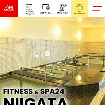
FITNESS
SPA24
&
NIIGATA