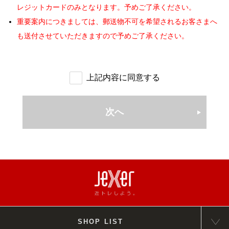
のアカウント登録につきましても複数の登録は出来ないものと
呼び掛けがあります。
レジットカードのみとなります。予めご了承ください。
一致してログインされた場合には、そのログインIDを登録してい
ます。
します。
無人営業時間に扉が開錠しない場合は、入口に掲示されてある
るユーザー自身による利用とみなします。
期間内の休会も可能ですが、休会された月分、在籍条件は延長
重要案内につきましては、郵送物不可を希望されるお客さまへ
(個人情報保護) 第8条
緊急連絡先へ連絡をお願いします。
（通信料）
となります。
も送付させていただきますので予めご了承ください。
会社は、会社で取扱う会員の個人情報を別途定める「プライバシ
第4条 本サービス利用登録ならびに利用の際にかかる通信料は、
特典は予告なく、変更・終了する場合がございます。予めご了
ーポリシー」に従って適正に利用・管理します。
登録利用者、ユーザーの負担となります。但し当社所有の端末を
承ください。
(会員資格の喪失) 第9条
使用した際の通信費は除きます。
過去3ヶ月以内に当社運営施設をご退会された方は特典の適用
上記内容に同意する
会員は、次の各号に該当する場合は会員資格を喪失します。
（本サービスの提供の停止等）
ができません。
(1)
次条に定める退会の手続きを完了したとき
第5条 当社は、以下の各号いずれかの事由があると判断した場
その他特典との併用はできません。
(2)
第 11 条により契約解除とされたとき
■会員証
合、ユーザーに事前に通知することなく本サービスの全部または
次へ
(3)
会員本人が死亡したとき
一部の提供を停止または中断する場合があります。
施設をご利用の際は必ず、登録店舗指定の自身の会員証（モバ
(4)
第 30 条により入会したクラブの全部を閉鎖したとき
（1）本サービスにかかるコンピュータシステムの保守点検または
イル・IC）をご持参ください。お持ちでない場合は入館をお断
(退会) 第10条
更新を行う場合
りすることがございます。
会員が自己都合により退会する場合は、クラブが指定した期日
■月会費のお支払いに登録されたクレジットカードの変更について
（2）地震、落雷、火災、停電またはその他の天災などによる不可
までに会員本人若しくはその保護者がクラブ所定の手続きを完
抗力により、本サービスの提供が困難となった場合
WEBサービスより変更が必要となります。
了することにより、クラブの指定が無い限りはクラブが指定し
（3）コンピュータまたは通信回線等が事故により停止した場合
クレジットカードの変更はWEBサービスでの手続き時に表示
た期日の締め切り当月の月末で退会することができます。
（4）その他、当社が本サービスの提供の停止または中断が必要と
された、期間より適用となります。
特別の事情がある場合を除き代理人による手続き又は電話その
判断した場合
上記期間より以前の月会費に未納がある場合、合算請求させて
他の方法による申し出は受付できません。
SHOP LIST
2. 当社は、本サービスの提供の停止または中断により、ユーザ
いただきます。