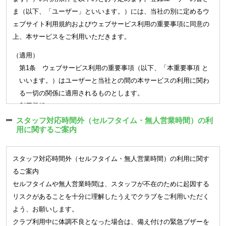
(5)
妊娠をしている方（マタニティスクールは除く）
ま（以下、「ユーザー」といいます。）には、当社の別に定めるウ
をお願い致します。
(6)
満１６歳未満の方（但し、各クラブの会員種別にて定められ
ェブサイト利用規約およびウェブサービス利用の重要事項に同意の
メール、お電話、ご郵送での受付は出来かねます。会員証ご持参の
た資格に該当する会員は除く）
上、本サービスをご利用いただきます。
上、窓口にてお手続きをお願い致します。
(7)
会社が運営管理を行うクラブを契約解除になった方
届出は前月16日から当月15日（休館日にあたる場合は店舗指定の期
(8)
その他クラブが会員としてふさわしくないと判断する方
（適用）
日）を届出受付期間とし、締切日の翌月（退会の場合は当月末）よ
(会員資格の譲渡) 第5条
第1条 ウェブサービス利用の重要事項（以下、「本重要事項 と
り適用されます。（3月末にご退会される場合は2/16～3/15までが届
クラブの会員資格は、本人限りとし、譲渡若しくは相続その他、
いいます。）はユーザーと当社との間の本サービスの利用に関わ
出受付期間です）
包括継承できないものとします。
る一切の関係に適用されるものとします。
各種届出は月単位で適用となります。
(未成年者) 第6条
（利用登録）
未成年者が入会を希望する場合には、本人とその親権者が連署の
第2条 登録希望者が当社の定める方法によって利用登録を申請
■変更・追加
スタッフ対応時間外（セルフタイム・無人営業時間）の利
上、入会申込を行うものとします。この場合、親権者は本会則に
用に関するご案内
し、当社がこれを承認することによって、利用登録が完了するも
会員種別、オプション契約の変更・追加ができます。
基づく責任を本人と連帯して負うものとします。
のとします。
オプションの追加については当月適用のお手続きができます。
2. 本サービスの利用は一部の会員種別を除き当社の運営するク
※
一部の店舗では会員種別の変更制度はございません。
第3章 入会・退会
スタッフ対応時間外（セルフタイム・無人営業時間）の利用に関す
ラブの会員に限ります
登録されている個人情報（名前、住所、連絡先、口座、メール
るご案内
(入会手続き) 第7条
3. 前項の一部の会員種別とはキッズスクールを指し、その会員
アドレス）については締切日に関わらずすみやかにご変更のお
セルフタイムや無人営業時間は、スタッフが不在のために起因する
クラブに入会を希望する方は、本会則に同意の上、入会手続き
種別に属する場合は会員の保護者をユーザーとして認め、本サー
手続きをしてください。
リスクがあることを十分に理解したうえでクラブをご利用いただく
を行い所定の料金等を納入し契約を行うことより会員となりま
ビスを利用することができます。
■休会
よう、お願いします。
す。手続き時に定めた利用開始日が到来したときから有効とす
4. 当社は、利用登録の申請者に以下の事由があると判断した場
1 ヶ月以上の長期間クラブをご利用されない場合、月単位で最
クラブ利用中に体調不良となった場合は、備え付けの緊急ブザーを