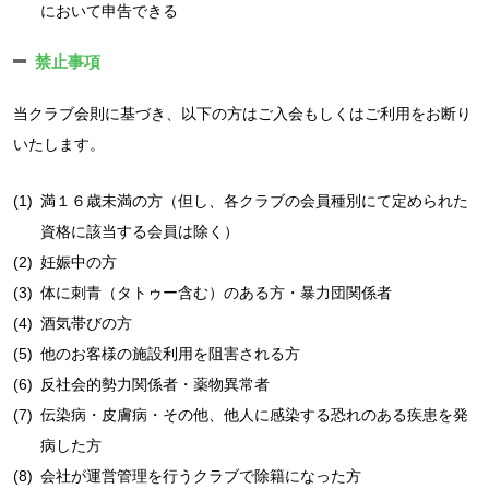
において申告できる
禁止事項
当クラブ会則に基づき、以下の方はご入会もしくはご利用をお断り
いたします。
(1)
満１６歳未満の方（但し、各クラブの会員種別にて定められた
資格に該当する会員は除く）
(2)
妊娠中の方
(3)
体に刺青（タトゥー含む）のある方・暴力団関係者
(4)
酒気帯びの方
(5)
他のお客様の施設利用を阻害される方
(6)
反社会的勢力関係者・薬物異常者
(7)
伝染病・皮膚病・その他、他人に感染する恐れのある疾患を発
病した方
(8)
会社が運営管理を行うクラブで除籍になった方