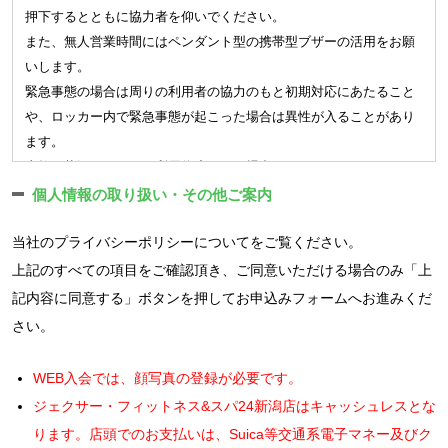
るものとします。
合、利用登録の申請を取り消しすることがあり、その理由につい
大 3 ヶ月まで休会が可能です。
押下するとともに協力者を仰いでください。
会員となる方は入会手続きの際、氏名、生年月日、性別、連絡
ては一切の開示義務を負わないものとします。
休会中は相互利用も含め施設のご利用はできません。
また、無人営業時間にはペンダント型の携帯型ブザーの活用をお願
先電話番号、現住所、緊急連絡先と電話番号、および会費決済
（1）利用登録の申請に際して虚偽の事項を届け出た場合
月の途中で休会を取消される場合には月会費との差額分のお支
いします。
に必要な情報を登録するものとします。また、会員となる方は
（2）本規約に違反したことがある者からの申請である場合
払いが必要です。
緊急事態の場合は周りの利用者の協力のもと初期対応にあたること
登録内容が正確であることを保証するものとします。
（3）別途定めるクラブ会則に違反したことがある者からの申請で
届け出た休会期間の満了をもって届出前の契約内容に復会しま
や、ロッカー内で緊急事態が起こった場合は異性が入ることがあり
会員は入会手続きによって付与された会員番号により、会社が
ある場合
す。
ます。
ウェブサイト上で提供するサービス（以下「ウェブサービス
（4）反社会的勢力等（暴力団、暴力団員、右翼団体、反社会的勢
※
一部の店舗、会員種別では休会制度はありません。
事故の状況によっては利用停止となる場合があります。
等」という）に登録されます。会員はウェブサービス等の利用
力、その他これに準ずる者）である、または資金提供その他を通
■退会、解約
AEDは利用者が使用できる場所に常設してあり、緊急時はスタッフ
個人情報の取り扱い・その他ご案内
規約に同意の上メールアドレス・パスワード等、所定の項目を
じて反社会的勢力等の維持、運営もしくは経営に協力もしくは関
クラブを辞める場合には退会の届出が必要です。
の有無にかかわらず使用することができます。
登録するものとします。
与する等反社会的勢力との何らかの交流もしくは関与を行ってい
退会手続きが完了されていない場合には、在籍扱いとなり、ご
当社の
プライバシーポリシー
についてをご覧ください。
館内に掲示されている避難口、避難経路の確認を行い、非常時は躊
会員は顔写真を登録し、クラブは入会手続きによって付与され
ると当社が判断した場合
利用が無い場合でも会費はお納め頂きます。
躇することなく使用してください。
上記のすべての項目をご確認頂き、ご同意いただける場合のみ「上
た会員番号を付したデジタル情報として保有し、本人確認等や
（5）その他、当社が利用登録を相当でないと判断した場合
※24時間営業店舗について、以下の事項を確認します。
記内容に同意する」ボタンを押してお申込みフォームへお進みくだ
3.その他
サービス提供する上での照合、サービスを利用いただくための
（ログインIDおよびパスワードの管理）
さい。
資格等の確認に利用します。
無人営業時間は定期的に警備保障会社による監視カメラでの巡
■入会キャンペーンについて
第3条 ユーザーは、自己の責任において、本サービスのログイン
クラブは会員に対し、クラブが認めた会員証等を交付します。
回を実施しています。
入会キャンペーンでご入会の場合は以下の適用条件がございま
IDおよびパスワードを管理するものとします。
会員証等は第三者に貸与又は譲渡することはできません。
WEB入会では、顔写真の登録が必要です。
トイレ、シャワーブースで一定時間の滞留があると警備員が駆
す。
2. ユーザーは、いかなる場合にも、ログインIDおよびパスワー
会員はクラブが重複登録を認めた会員種別を除き、複数の会員
けつける場合があります。
ジェクサー・フィットネス&スパ24新潟店はキャッシュレスとな
ドを第三者に譲渡または貸与することはできません。
在籍条件期間以上の在籍が特典の適用条件となります。期間内
登録は出来ないものとします。またウェブサービス利用のため
無人営業時間に緊急ブザーが押されると天井スピーカーからの
ります。店頭でのお支払いは、Suica等交通系電子マネー及びク
3. 当社は、ログインIDとパスワードの組み合わせが登録情報と
でのご退会の場合、初期費用の割引分のお支払いが必要となり