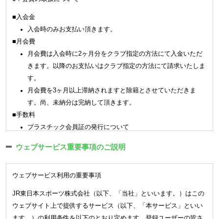
クラブの会員種別、利用範囲、利用料金、利用条件、提供サー
■入会金
ビスについては新規設定、変更、廃止を含めクラブがこれを定
入会時のみお支払い頂きます。
めます｡
■月会費
会員はクラブ施設を利用する場合（手続きを含みます）はクラ
月会費は入会時に2ヶ月分をクラブ指定の方法にて入金いただ
ブが認めた会員証もしくは会員証に代わる認証方式（以下「会
きます。以降のお支払いはクラブ指定の方法にて請求いたしま
員証等」という）を提示又は入退館システムに認証登録するこ
す。
ととします。
月会費を3ヶ月以上滞納されますと除籍とさせていただきま
(会員資格) 第4条
す。尚、未納分は完納して頂きます。
会員は、本会則に同意した方で、クラブが入会を承諾した方とし
■手数料
ます。但し、次の各号に該当する方は会員資格がありません。
プラスチック会員証の発行について
(1)
クラブの定めるメディカルチェックにおいて問題のあった方
3,300 円（税込）
(2)
会員として、又はその保護者として、品位と社会的信用の無
ウェブサービス重要事項のご説明
※
一部プラスチック会員証のご利用、発行ができない店舗があり
い方
ます。
(3)
暴力団関係者、反社会的勢力関係者、薬物による障害を有す
ウェブサービス利用の重要事項
紙の会員証の再発行について（キッズスクール）
る方
550 円（税込）
JR東日本スポーツ株式会社（以下、「当社」といいます。）はこの
(4)
刺青（タトゥーを含む）のある方（但し、クラブが別途定め
ウェブサイト上で提供するサービス（以下、「本サービス」といい
2．各種届出のご案内
る基準に準じて認めた場合は除く）
ます。）の利用条件を以下のとおり定めます。登録ユーザーの皆さ
各種届出はご本人様（18歳未満については保護者）によるお手続き