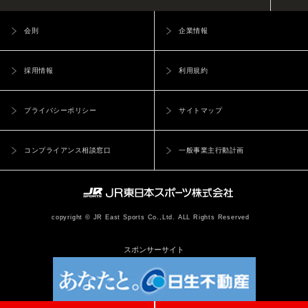
(契約解除) 第11条
■個人情報の取得について
ーまたは第三者が被ったいかなる不利益または損害について、理
クラブは、会員が次の各号に該当すると認めた場合は即時契約解
由を問わず一切の責任を負いません。
パーソナルトレーニングやスクール等、指導や施術を行う際に
会則
企業情報
除とすることができます。また契約解除となった場合、第15条に
（本サービス内容と本サービス内容の変更）
要配慮個人情報を取得する場合があります。その際には個人情
定める諸会費の返還はいたしません。
第6条 本サービスにおいて提供される提供内容は下記のとおりで
報保護委員会の発行する個人情報ガイドラインに基づき取得さ
採用情報
利用規約
(1)
法令、本会則、その他クラブの定める規則に違反したとき
す
せて頂きます。
(2)
クラブの名誉を毀損し、又は秩序を乱したとき
・レッスン、スクールの振替、予約、欠席の登録、変更の届出
(3)
故意又は重大な過失により、クラブの施設、設備などを破壊
プライバシーポリシー
サイトマップ
・メールの配信
したとき
緊急案内メール･･･施設の不具合、休講等を案内するEメール（自
(4)
第 15 条に定める諸会費を 3 ヶ月以上滞納し、請求があって
動配信）
コンプライアンス相談窓口
一般事業主行動計画
も納入しなかったとき（但し、滞納分につきましてはご請求
インフォメーションメール･･･イベントや情報を案内するEメール
させて頂きます）
（登録後に受取の設定が可能）
(5)
スタッフの指示に従わないなどの行為によりクラブ運営に支
2. 当社は、ユーザーに通知することなく、本サービスの内容を
障をきたしたとき
変更しまたは本サービスの提供を中止することができるものと
copyright © JR East Sports Co.,Ltd. ALL Rights Reserved
(6)
入会・各種届出に際して虚偽の申告をしたとき
し、これによってユーザーに生じた損害について一切の責任を負
(7)
他の方やスタッフに対し迷惑となる行為をしたとき
スポンサーサイト
いません。
(8)
第 24 条の禁止事項に違反したとき
（本サービスでの届出について）
(9)
第 25 条の利用禁止の各号いずれかに該当することを偽って
第7条 ユーザーは、本サービスを利用し自ら操作し登録した前条
施設を利用したとき
第1項に明記する届出については、サイト上の最終確認のボタンを