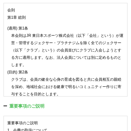
会則
第1章 総則
(適用) 第1条
本会則はJR 東日本スポーツ株式会社（以下「会社」という）が運
営・管理するジェクサー・プラチナジムを除く全てのジェクサー
（以下「クラブ」という）の会員並びにクラブに入会しようとす
る方に適用します。なお、法人会員については別に定めるものと
します。
(目的) 第2条
クラブは、会員の健全な心身の育成を図ると共に会員相互の親睦
を深め、地域社会における健康で明るいコミュニティー作りに寄
与することを目的とします。
第2章 会員
重要事項のご説明
(会員) 第3条
重要事項のご説明
クラブは会員制とし、クラブの継続的な利用は会員に限られま
1．会費の取扱について
す。