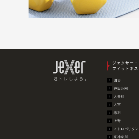
ジェクサー・
フィットネス
四谷
戸田公園
大井町
大宮
赤羽
上野
メトロポリタン
東神奈川