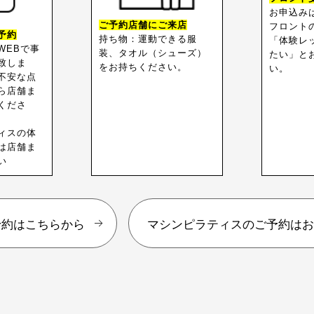
お申込み
ご予約店舗にご来店
フロント
予約
持ち物：運動できる服
「体験レ
WEBで事
装、タオル（シューズ）
たい」と
致しま
をお持ちください。
い。
不安な点
ら店舗ま
くださ
ィスの体
は店舗ま
い
予約はこちらから
マシンピラティスのご予約は