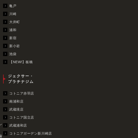
亀戸
川崎
大井町
浦和
新宿
新小岩
池袋
【NEW!】板橋
ジェクサー・
プラチナジム
コトニア赤羽店
南浦和店
武蔵境店
コトニア国立店
レ
武蔵浦和店
コトニアガーデン新川崎店
輪