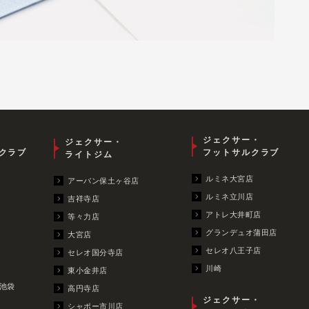
ジェクサー・
ジェクサー・
クラブ
フットサルクラブ
ライトジム
ルミネ大宮店
アーバン保土ヶ谷店
ルミネ立川店
吉祥寺店
アトレ大井町店
等々力店
グランデュオ蒲田店
大宮店
セレオ八王子店
セレオ国分寺店
川崎
東小金井店
池袋
高円寺店
ジェクサー・
シャポー市川店