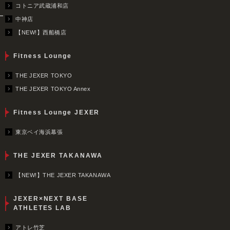
コトニア武蔵浦和店
ー
中神店
【NEW!】西船橋店
Fitness Lounge
THE JEXER TOKYO
THE JEXER TOKYO Annex
Fitness Lounge JEXER
東京ベイ海浜幕張
THE JEXER TAKANAWA
【NEW!】THE JEXER TAKANAWA
JEXER×NEXT BASE
ATHLETES LAB
アトレ竹芝