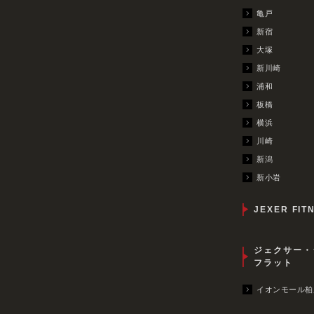
亀戸
新宿
大塚
新川崎
浦和
板橋
横浜
川崎
新潟
新小岩
JEXER FIT
ジェクサー・
フラット
イオンモール柏