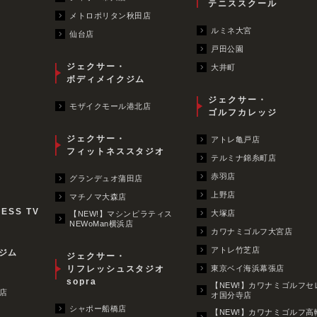
テニススクール
メトロポリタン秋田店
ルミネ大宮
仙台店
戸田公園
ジェクサー・
大井町
ボディメイクジム
ジェクサー・
モザイクモール港北店
ゴルフカレッジ
ジェクサー・
アトレ亀戸店
フィットネススタジオ
テルミナ錦糸町店
赤羽店
グランデュオ蒲田店
上野店
マチノマ大森店
NESS TV
大塚店
【NEW!】マシンピラティス
NEWoMan横浜店
カワナミゴルフ大宮店
アトレ竹芝店
ジム
ジェクサー・
リフレッシュスタジオ
東京ベイ海浜幕張店
sopra
【NEW!】カワナミゴルフセ
店
オ国分寺店
シャポー船橋店
【NEW!】カワナミゴルフ高