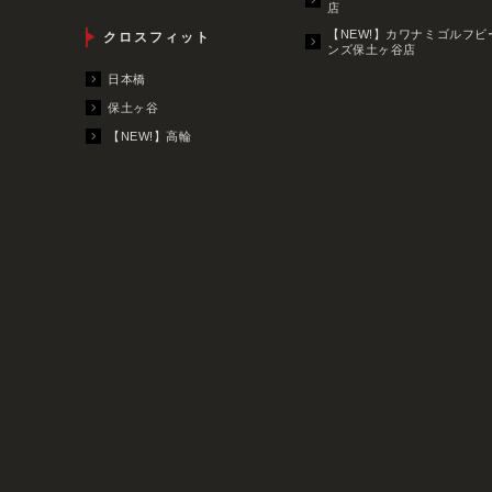
店
【NEW!】カワナミゴルフビ
クロスフィット
ンズ保土ヶ谷店
日本橋
保土ヶ谷
【NEW!】高輪