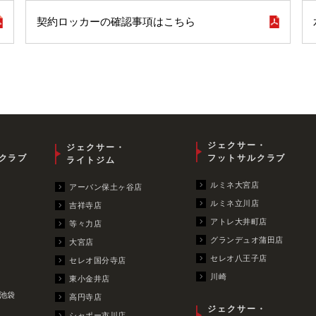
契約ロッカーの確認事項はこちら
ジェクサー・
ジェクサー・
クラブ
フットサルクラブ
ライトジム
ルミネ大宮店
アーバン保土ヶ谷店
ルミネ立川店
吉祥寺店
アトレ大井町店
等々力店
グランデュオ蒲田店
大宮店
セレオ八王子店
セレオ国分寺店
川崎
東小金井店
池袋
高円寺店
ジェクサー・
シャポー市川店