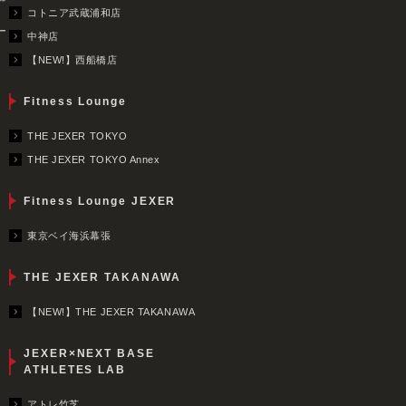
コトニア武蔵浦和店
ー
中神店
【NEW!】西船橋店
Fitness Lounge
THE JEXER TOKYO
THE JEXER TOKYO Annex
Fitness Lounge JEXER
東京ベイ海浜幕張
THE JEXER TAKANAWA
【NEW!】THE JEXER TAKANAWA
JEXER×NEXT BASE
ATHLETES LAB
アトレ竹芝