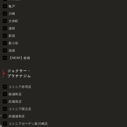
亀戸
川崎
大井町
浦和
新宿
新小岩
池袋
【NEW!】板橋
ジェクサー・
プラチナジム
コトニア赤羽店
南浦和店
武蔵境店
コトニア国立店
レ
武蔵浦和店
コトニアガーデン新川崎店
輪