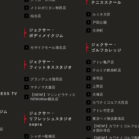
テニススクール
メトロポリタン秋田店
ルミネ大宮
仙台店
戸田公園
ジェクサー・
大井町
ボディメイクジム
ジェクサー・
モザイクモール港北店
ゴルフカレッジ
ジェクサー・
アトレ亀戸店
フィットネススタジオ
テルミナ錦糸町店
赤羽店
グランデュオ蒲田店
上野店
マチノマ大森店
NESS TV
大塚店
【NEW!】マシンピラティス
NEWoMan横浜店
カワナミゴルフ大宮店
アトレ竹芝店
ジム
ジェクサー・
リフレッシュスタジオ
東京ベイ海浜幕張店
sopra
【NEW!】カワナミゴルフセ
店
オ国分寺店
シャポー船橋店
【NEW!】カワナミゴルフ高