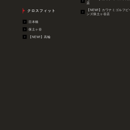
店
【NEW!】カワナミゴルフビ
クロスフィット
ンズ保土ヶ谷店
日本橋
保土ヶ谷
【NEW!】高輪