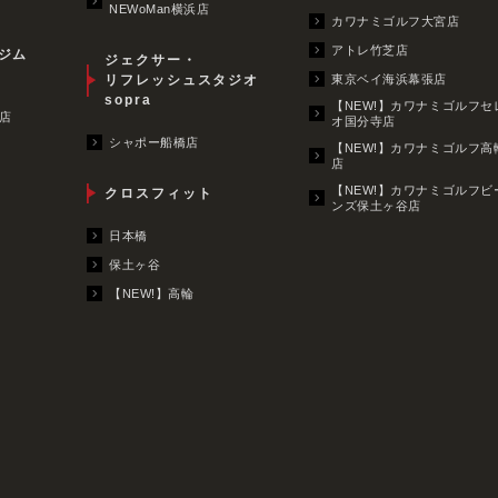
NEWoMan横浜店
カワナミゴルフ大宮店
アトレ竹芝店
ジム
ジェクサー・
リフレッシュスタジオ
東京ベイ海浜幕張店
sopra
【NEW!】カワナミゴルフセ
店
オ国分寺店
シャポー船橋店
【NEW!】カワナミゴルフ高
店
【NEW!】カワナミゴルフビ
クロスフィット
ンズ保土ヶ谷店
日本橋
保土ヶ谷
【NEW!】高輪