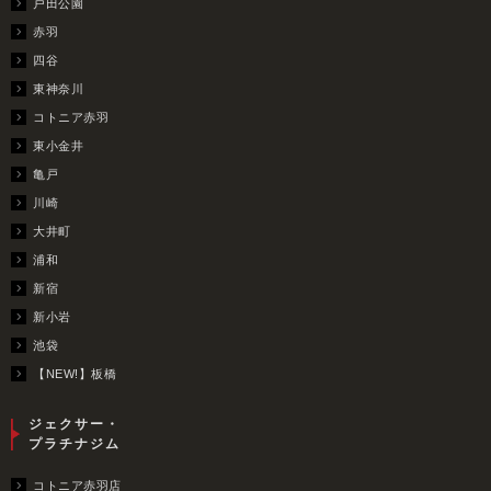
戸田公園
赤羽
四谷
東神奈川
コトニア赤羽
東小金井
亀戸
川崎
大井町
浦和
新宿
新小岩
池袋
【NEW!】板橋
ジェクサー・
プラチナジム
コトニア赤羽店