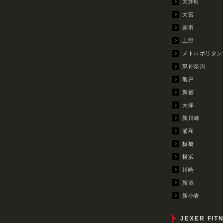
大井町
大宮
赤羽
上野
メトロポリタン
東神奈川
亀戸
新宿
大塚
新川崎
浦和
板橋
横浜
川崎
新潟
新小岩
JEXER FIT