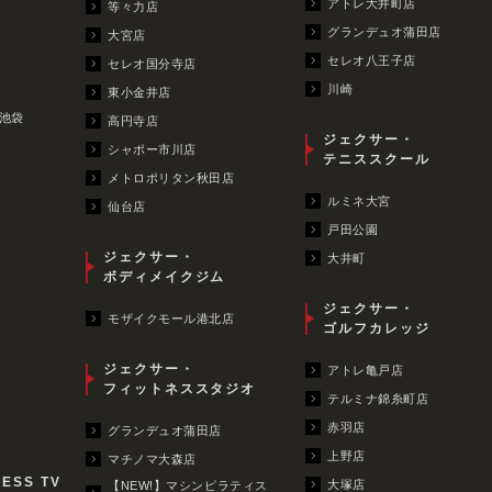
アトレ大井町店
等々力店
グランデュオ蒲田店
大宮店
セレオ八王子店
セレオ国分寺店
川崎
東小金井店
池袋
高円寺店
ジェクサー・
シャポー市川店
テニススクール
メトロポリタン秋田店
ルミネ大宮
仙台店
戸田公園
ジェクサー・
大井町
ボディメイクジム
ジェクサー・
モザイクモール港北店
ゴルフカレッジ
ジェクサー・
アトレ亀戸店
フィットネススタジオ
テルミナ錦糸町店
赤羽店
グランデュオ蒲田店
上野店
マチノマ大森店
NESS TV
大塚店
【NEW!】マシンピラティス