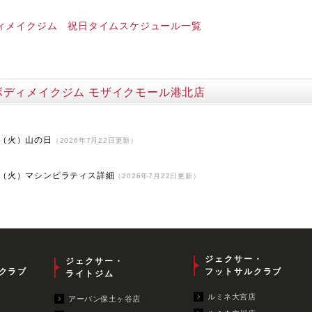
ィメイクジム 祝日タイムスケジュール一覧
ボディメイクジム モザイクモール港北店
）
1日（火）山の日
（2026年7月22日更新）
）
1日（火）マシンピラティス詳細
（2026年7月22日更新）
ジェクサー・
ジェクサー・
クラブ
フットサルクラブ
ライトジム
ルミネ大宮店
アーバン保土ヶ谷店