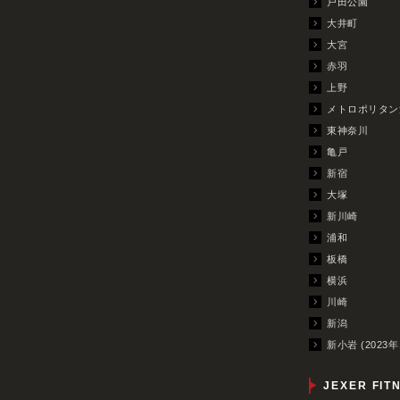
戸田公園
大井町
大宮
赤羽
上野
メトロポリタン
東神奈川
亀戸
新宿
大塚
新川崎
浦和
板橋
横浜
川崎
新潟
新小岩 (2023年
JEXER FIT