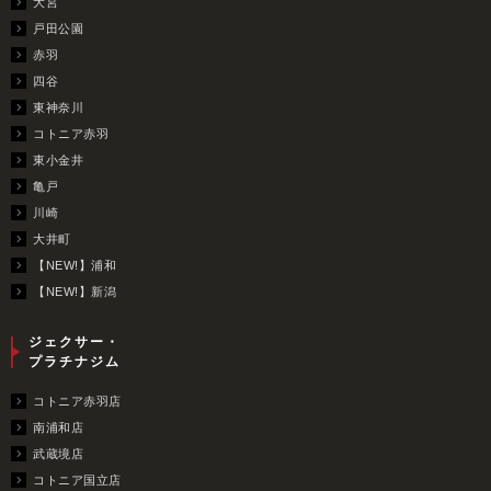
大宮
戸田公園
赤羽
四谷
東神奈川
コトニア赤羽
東小金井
亀戸
川崎
大井町
【NEW!】浦和
【NEW!】新潟
ジェクサー・
プラチナジム
コトニア赤羽店
南浦和店
武蔵境店
コトニア国立店