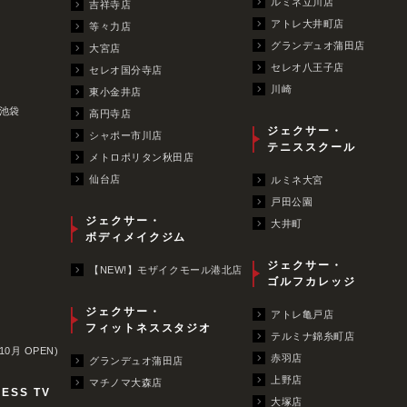
ルミネ立川店
吉祥寺店
アトレ大井町店
等々力店
グランデュオ蒲田店
大宮店
セレオ八王子店
セレオ国分寺店
川崎
東小金井店
池袋
高円寺店
ジェクサー・
シャポー市川店
テニススクール
メトロポリタン秋田店
仙台店
ルミネ大宮
戸田公園
ジェクサー・
大井町
ボディメイクジム
ジェクサー・
【NEW!】モザイクモール港北店
ゴルフカレッジ
ジェクサー・
アトレ亀戸店
フィットネススタジオ
テルミナ錦糸町店
10月 OPEN)
赤羽店
グランデュオ蒲田店
上野店
マチノマ大森店
NESS TV
大塚店