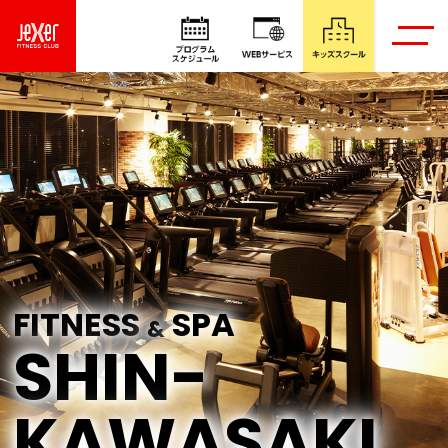
FITNESS
SPA
&
SHIN-
KAWASAKI