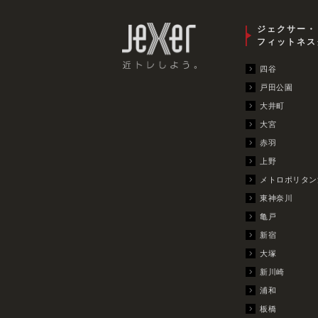
ジェクサー・
フィットネス
四谷
戸田公園
大井町
大宮
赤羽
上野
メトロポリタン
東神奈川
亀戸
新宿
大塚
新川崎
浦和
板橋