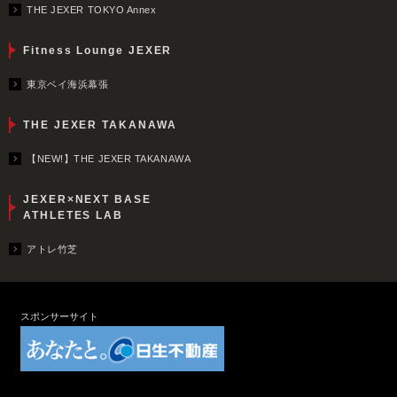
THE JEXER TOKYO Annex
Fitness Lounge JEXER
東京ベイ海浜幕張
THE JEXER TAKANAWA
【NEW!】THE JEXER TAKANAWA
JEXER×NEXT BASE
ATHLETES LAB
アトレ竹芝
スポンサーサイト