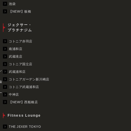
池袋
【NEW!】板橋
ジェクサー・
プラチナジム
コトニア赤羽店
南浦和店
武蔵境店
コトニア国立店
レ
武蔵浦和店
コトニアガーデン新川崎店
輪
コトニア武蔵浦和店
ー
中神店
【NEW!】西船橋店
Fitness Lounge
THE JEXER TOKYO