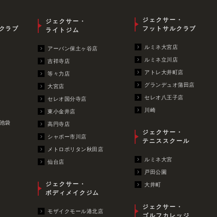
ジェクサー・
ジェクサー・
クラブ
フットサルクラブ
ライトジム
ルミネ大宮店
アーバン保土ヶ谷店
ルミネ立川店
吉祥寺店
アトレ大井町店
等々力店
グランデュオ蒲田店
大宮店
セレオ八王子店
セレオ国分寺店
川崎
東小金井店
池袋
高円寺店
ジェクサー・
シャポー市川店
テニススクール
メトロポリタン秋田店
ルミネ大宮
仙台店
戸田公園
ジェクサー・
大井町
ボディメイクジム
ジェクサー・
モザイクモール港北店
ゴルフカレッジ