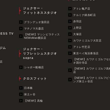
ジェクサー・
アトレ亀戸店
フィットネススタジオ
テルミナ錦糸町店
赤羽店
グランデュオ蒲田店
上野店
マチノマ大森店
NESS TV
大塚店
【NEW!】マシンピラティス
NEWoMan横浜店
カワナミゴルフ大宮店
アトレ竹芝店
ジム
ジェクサー・
リフレッシュスタジオ
東京ベイ海浜幕張店
sopra
【NEW!】カワナミゴルフセ
店
オ国分寺店
シャポー船橋店
【NEW!】カワナミゴルフ高
店
【NEW!】カワナミゴルフビ
クロスフィット
ンズ保土ヶ谷店
日本橋
保土ヶ谷
【NEW!】高輪