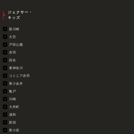
ジェクサー・
キッズ
新川崎
大宮
戸田公園
赤羽
四谷
東神奈川
コトニア赤羽
東小金井
亀戸
川崎
大井町
浦和
新宿
新小岩