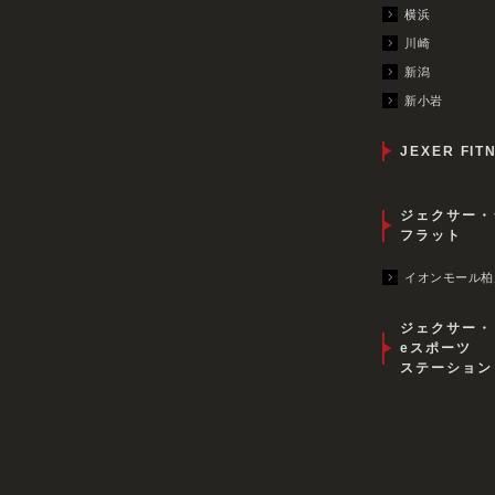
横浜
川崎
新潟
新小岩
JEXER FIT
ジェクサー・
フラット
イオンモール柏
ジェクサー・
eスポーツ
ステーション