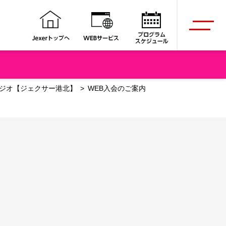
タジオ【ジェクサー港北】
WEB入会のご案内
。
。