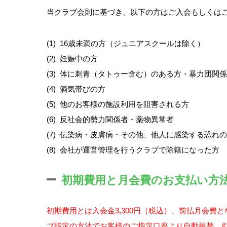
当クラブ会則に基づき、以下の方はご入会もしくは
(1)
16歳未満の方（ジュニアスクールは除く）
(2)
妊娠中の方
(3)
体に刺青（タトゥー含む）のある方・暴力団関係
(4)
酒気帯びの方
(5)
他のお客様の施設利用を阻害される方
(6)
反社会的勢力関係者・薬物異常者
(7)
伝染病・皮膚病・その他、他人に感染する恐れの
(8)
会社が運営管理を行うクラブで除籍になった方
初期費用と月会費のお支払い方
初期費用とは入会金3,300円（税込）、前払月会
ブ指定の方法でお客様のご指定口座より自動振替、